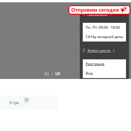
Час роботи
Пн -Пт: 09:00 - 18:00
Cб-Нд: вихідний день
Клієнт-центр
Реєстрація
RU
|
UA
Вхід
0
0 грн.