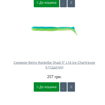
До кошика
Силикон Reins Rockvibe Shad 3" L14 Ice Chartreuse
II (12шт/уп)
257 грн.
До кошика