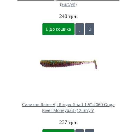
(9шт/уп)
240 грн.
До кошика
Силикон Reins Aji Ringer Shad 1.5" #060 Onga
River Moneybait (12шт/уп)
237 грн.