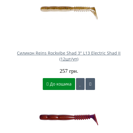
Силикон Reins Rockvibe Shad 3" L13 Electric Shad II
(12шт/уп)
257 грн.
До кошика