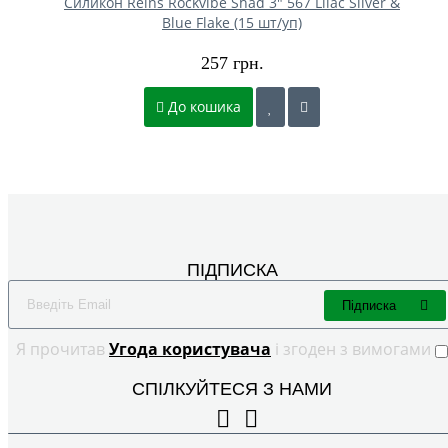
Силикон Reins Rockvibe Shad 3" 567 Lilac Silver &
Blue Flake (15 шт/уп)
257 грн.
До кошика
ПІДПИСКА
Підписка
Я прочитав
Угода користувача
і згоден з вимогами
СПІЛКУЙТЕСЯ З НАМИ