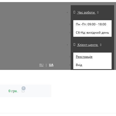
Час роботи
Пн -Пт: 09:00 - 18:00
Cб-Нд: вихідний день
Клієнт-центр
Реєстрація
RU
|
UA
Вхід
0
0 грн.