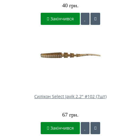
40 грн.
Закінчився
Силікон Select Javik 2.2" #102 (7шт)
67 грн.
Закінчився