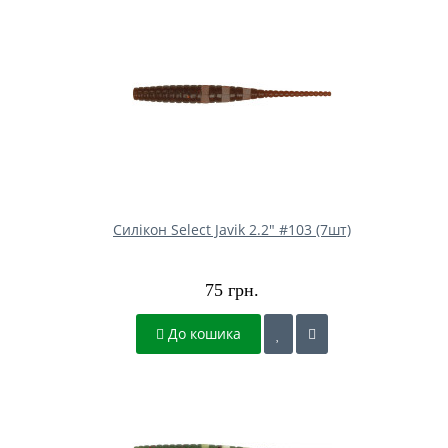
Силікон Select Javik 2.2" #103 (7шт)
75 грн.
До кошика