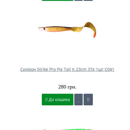
Силікон Strike Pro Pig Tail Jr.23cm 37g 1шт C041
280 грн.
До кошика