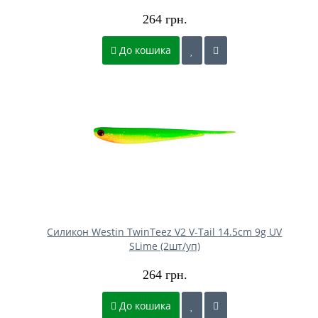
264 грн.
До кошика
Силикон Westin TwinTeez V2 V-Tail 14.5cm 9g UV
SLime (2шт/уп)
264 грн.
До кошика