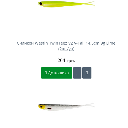
Силикон Westin TwinTeez V2 V-Tail 14.5cm 9g Lime
(2шт/уп)
264 грн.
До кошика