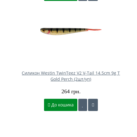
Силикон Westin TwinTeez V2 V-Tail 14.5cm 9g T
Gold Perch (2шт/уп)
264 грн.
До кошика