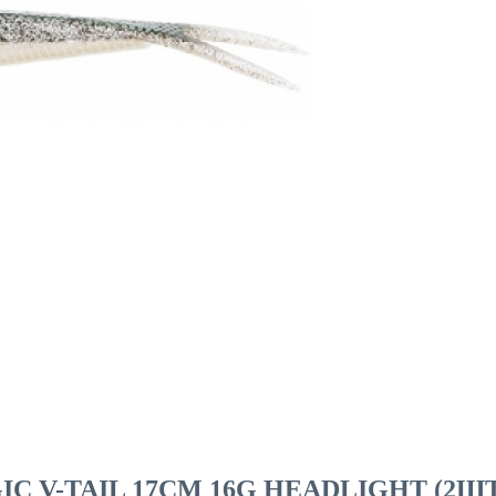
C V-TAIL 17CM 16G HEADLIGHT (2Ш