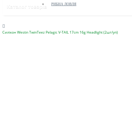
РИБНА ЛОВЛЯ
Каталог товарів
Силікон Westin TwinTeez Pelagic V-TAIL 17cm 16g Headlight (2шт/уп)