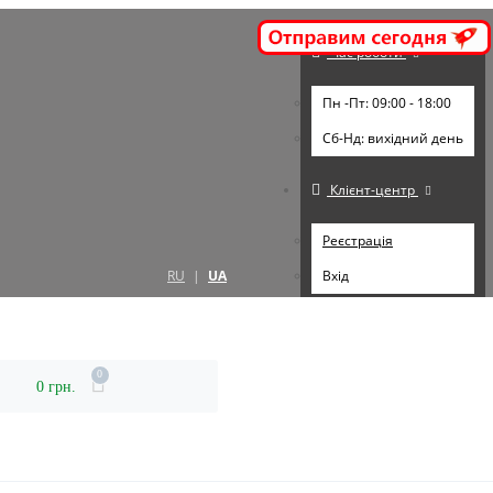
Час роботи
Пн -Пт: 09:00 - 18:00
Cб-Нд: вихідний день
Клієнт-центр
Реєстрація
RU
|
UA
Вхід
0
0 грн.