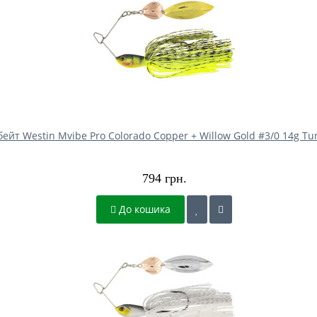
йт Westin Mvibe Pro Colorado Copper + Willow Gold #3/0 14g Tu
794 грн.
До кошика