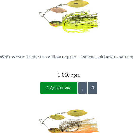
ейт Westin Mvibe Pro Willow Copper + Willow Gold #4/0 28g Tun
1 060 грн.
До кошика