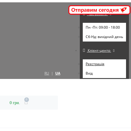
Час роботи
Пн -Пт: 09:00 - 18:00
Cб-Нд: вихідний день
Клієнт-центр
Реєстрація
RU
|
UA
Вхід
0
0 грн.