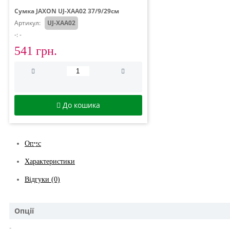
Сумка JAXON UJ-XAA02 37/9/29см
Артикул:
UJ-XAA02
-: -
541 грн.
До кошика
Опис
Характеристики
Відгуки (0)
Опції
-