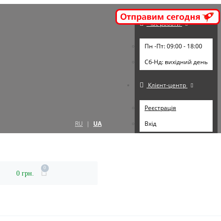
Час роботи
Пн -Пт: 09:00 - 18:00
Cб-Нд: вихідний день
Клієнт-центр
Реєстрація
RU
|
UA
Вхід
0
0 грн.