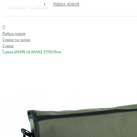
РИБНА ЛОВЛЯ
Каталог товарів
Рибна ловля
Сумки та чохли
Сумки
Сумка JAXON UJ-XAA02 37/9/29см