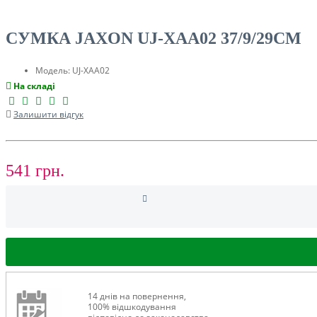
ТУРИЗМ
СУМКА JAXON UJ-XAA02 37/9/29СМ
Модель:
UJ-XAA02
На складі
Залишити відгук
541 грн.
РОЗПРОДАЖ ДО -50%
14 днів на повернення,
100% відшкодування