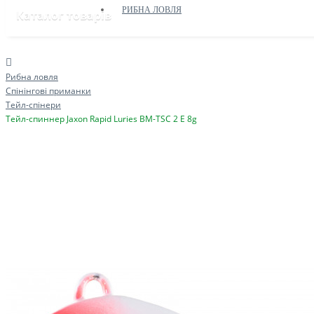
РИБНА ЛОВЛЯ
Каталог товарів
Рибна ловля
Спінінгові приманки
Тейл-спінери
Тейл-спиннер Jaxon Rapid Luries BM-TSC 2 E 8g