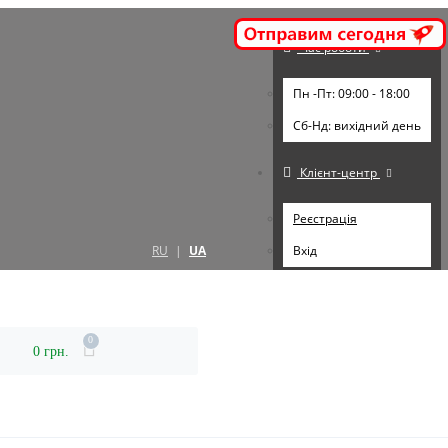
Час роботи
Пн -Пт: 09:00 - 18:00
Cб-Нд: вихідний день
Клієнт-центр
Реєстрація
RU
|
UA
Вхід
0
0 грн.