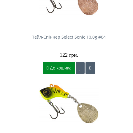
Тейл-Спіннер Select Sonic 10.0g #04
122 грн.
До кошика