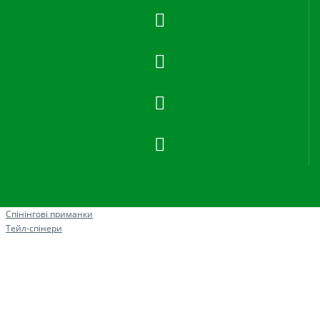
Рибна ловля
Спінінгові приманки
Тейл-спінери