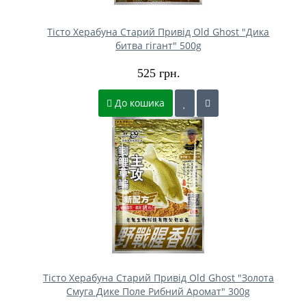
Тісто Херабуна Старий Привід Old Ghost "Дика
битва гігант" 500g
525 грн.
До кошика
Тісто Херабуна Старий Привід Old Ghost "Золота
Смуга Дике Поле Рибний Аромат" 300g