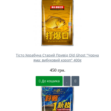
Тісто Херабуна Старий Привід Old Ghost "Чорна
яма: вибуховий короп" 400g
450 грн.
До кошика