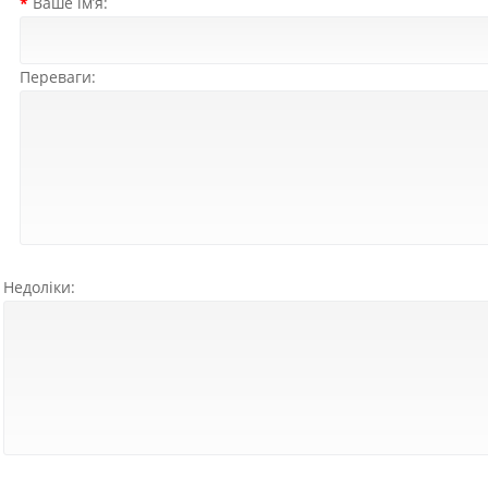
Ваше ім’я:
Переваги:
Недоліки: