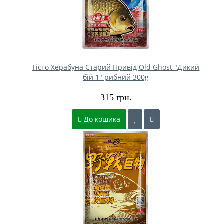
Тісто Херабуна Старий Привід Old Ghost "Дикий
бій 1" рибний 300g
315 грн.
До кошика