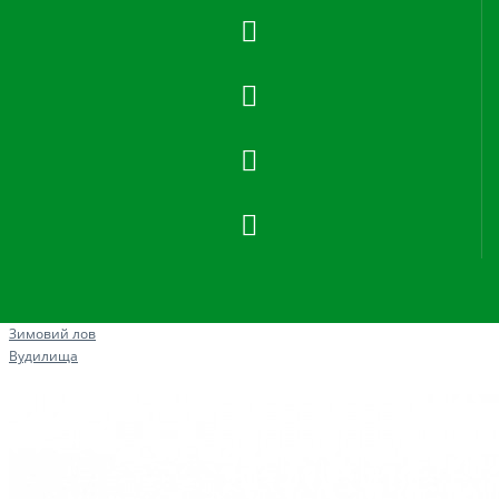
Рибна ловля
Зимовий лов
Вудилища