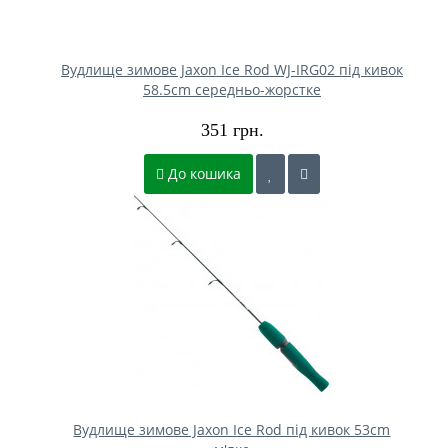
Вудлище зимове Jaxon Ice Rod WJ-IRG02 під кивок
58.5cm середньо-жорстке
351 грн.
До кошика
Вудлище зимове Jaxon Ice Rod під кивок 53cm