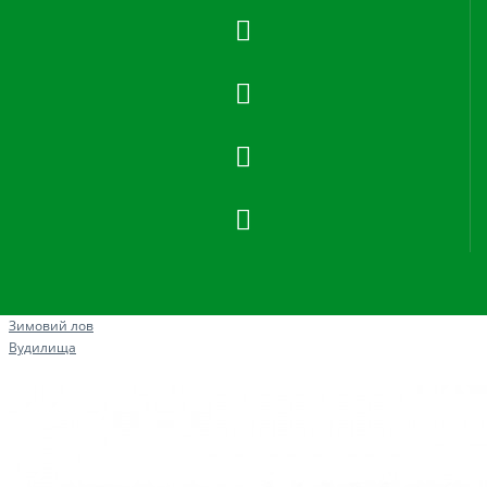
Рибна ловля
Зимовий лов
Вудилища