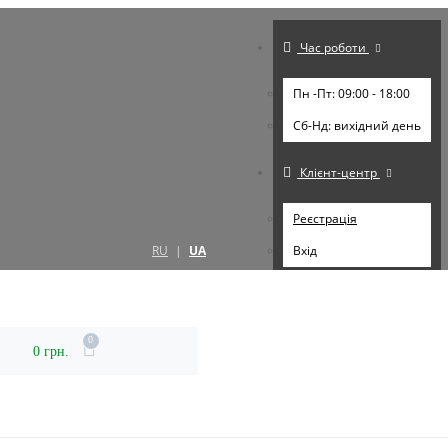
Час роботи
Пн -Пт: 09:00 - 18:00
Cб-Нд: вихідний день
Клієнт-центр
Реєстрація
RU
|
UA
Вхід
0
0 грн.