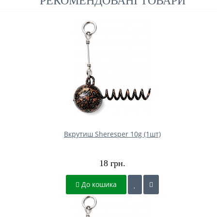
РЕКОМЕНДОВАНІ ТОВАРИ
Вкрутиш Sheresper 10g (1шт)
18 грн.
До кошика