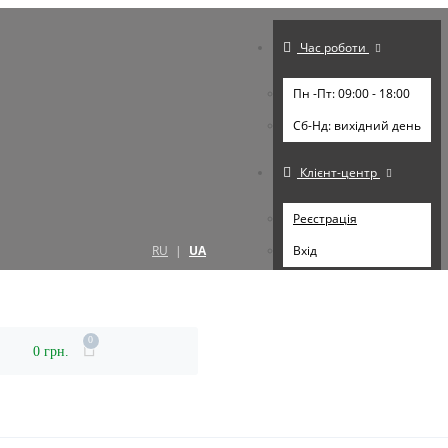
Час роботи
Пн -Пт: 09:00 - 18:00
Cб-Нд: вихідний день
Клієнт-центр
Реєстрація
RU
|
UA
Вхід
0
0 грн.