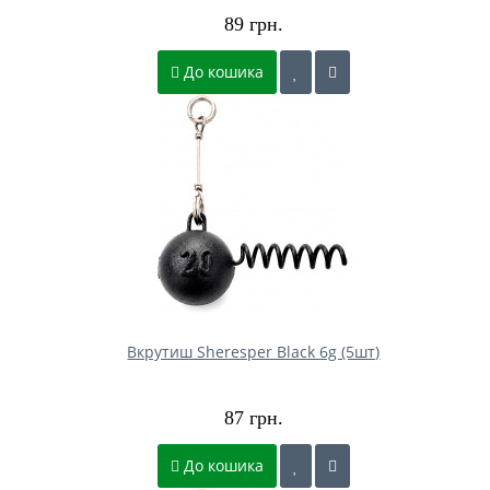
89 грн.
До кошика
Вкрутиш Sheresper Black 6g (5шт)
87 грн.
До кошика