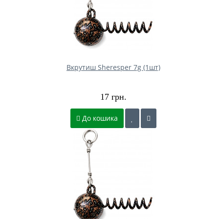
Вкрутиш Sheresper 7g (1шт)
17 грн.
До кошика