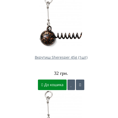
Вкрутиш Sheresper 45g (1шт)
32 грн.
До кошика