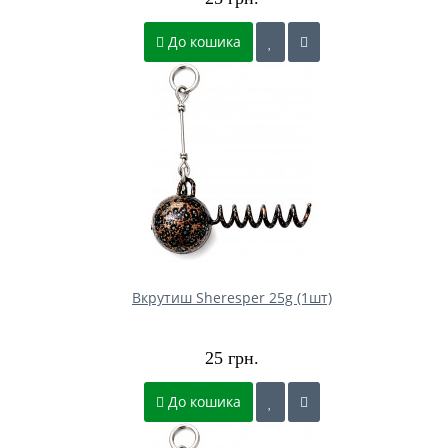
До кошика
Вкрутиш Sheresper 25g (1шт)
25 грн.
До кошика