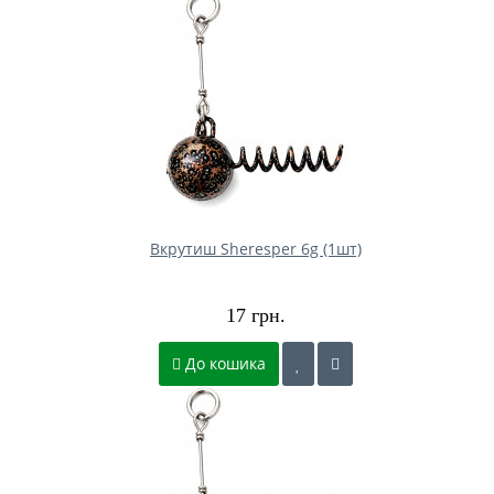
Вкрутиш Sheresper 6g (1шт)
17 грн.
До кошика