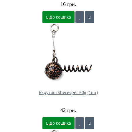
16 грн.
До кошика
Вкрутиш Sheresper 60g (1шт)
42 грн.
До кошика