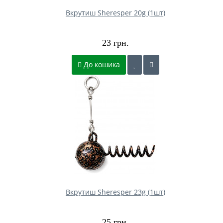
Вкрутиш Sheresper 20g (1шт)
23 грн.
До кошика
Вкрутиш Sheresper 23g (1шт)
25 грн.