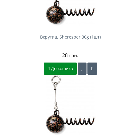
Вкрутиш Sheresper 30g (1шт)
28 грн.
До кошика