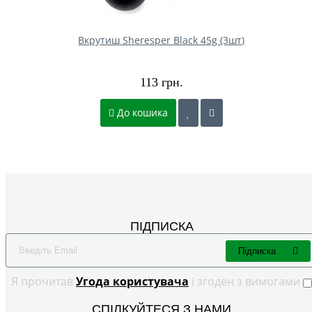
Вкрутиш Sheresper Black 45g (3шт)
113 грн.
До кошика
ПІДПИСКА
Підписка
Я прочитав
Угода користувача
і згоден з вимогами
СПІЛКУЙТЕСЯ З НАМИ