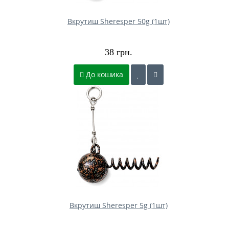
Вкрутиш Sheresper 50g (1шт)
38 грн.
До кошика
Вкрутиш Sheresper 5g (1шт)