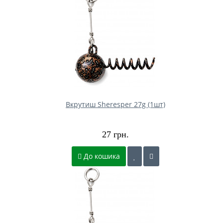
Вкрутиш Sheresper 27g (1шт)
27 грн.
До кошика