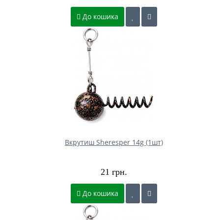
До кошика
Вкрутиш Sheresper 14g (1шт)
21 грн.
До кошика