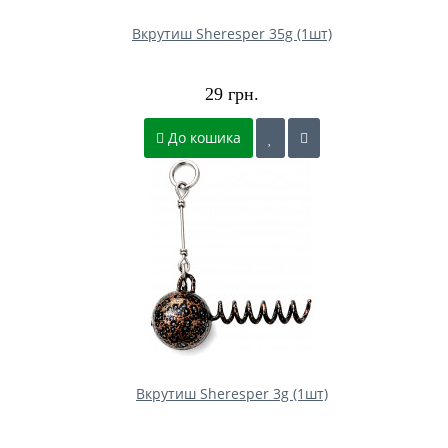
Вкрутиш Sheresper 35g (1шт)
29 грн.
До кошика
Вкрутиш Sheresper 3g (1шт)