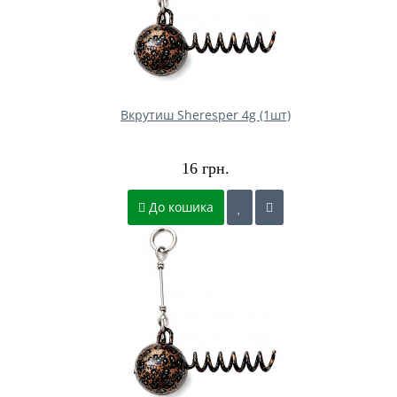
Вкрутиш Sheresper 4g (1шт)
16 грн.
До кошика