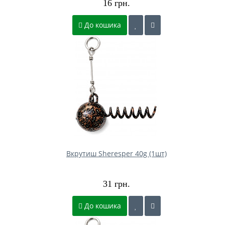
16 грн.
До кошика
Вкрутиш Sheresper 40g (1шт)
31 грн.
До кошика