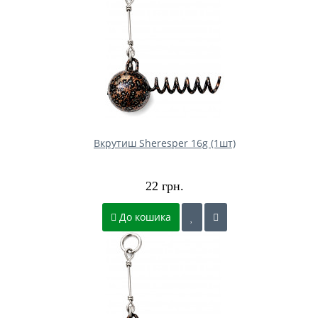
Вкрутиш Sheresper 16g (1шт)
22 грн.
До кошика