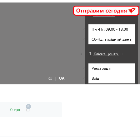
Час роботи
Пн -Пт: 09:00 - 18:00
Cб-Нд: вихідний день
Клієнт-центр
Реєстрація
RU
|
UA
Вхід
0
0 грн.