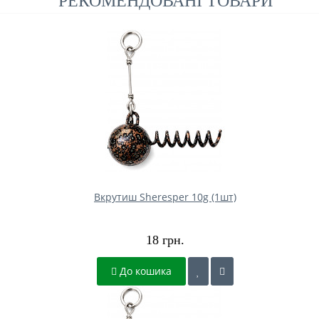
РЕКОМЕНДОВАНІ ТОВАРИ
Вкрутиш Sheresper 10g (1шт)
18 грн.
До кошика