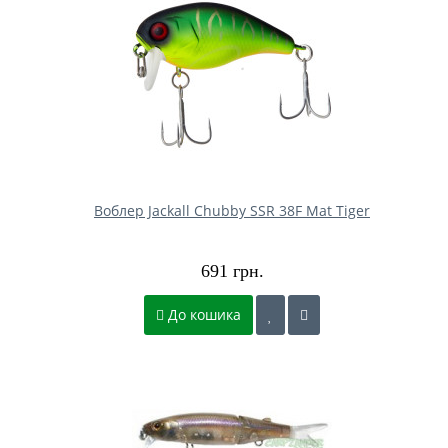
Воблер Jackall Chubby SSR 38F Mat Tiger
691 грн.
До кошика