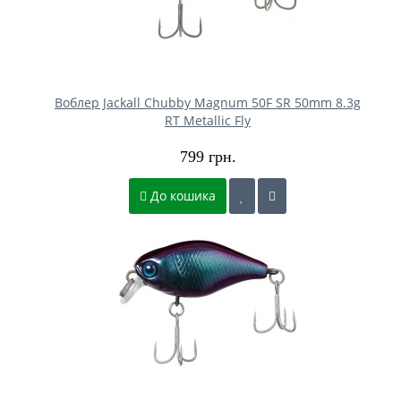
Воблер Jackall Chubby Magnum 50F SR 50mm 8.3g
RT Metallic Fly
799 грн.
До кошика