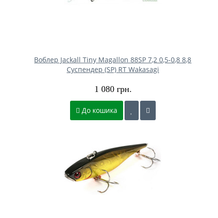
Воблер Jackall Tiny Magallon 88SP 7,2 0,5-0,8 8,8
Суспендер (SP) RT Wakasagi
1 080 грн.
До кошика