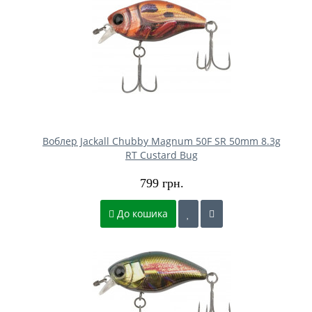
Воблер Jackall Chubby Magnum 50F SR 50mm 8.3g
RT Custard Bug
799 грн.
До кошика