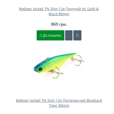
Воблер Jackall TN Slim 12g Тонучий HL Gold &
Black 80mm
869 грн.
До кошика
Воблер Jackall TN Slim 12g Потопаючий Blueback
Tiger 80mm