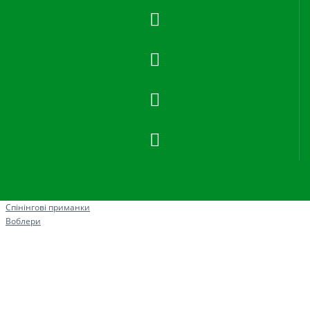
Рибна ловля
Спінінгові приманки
Воблери