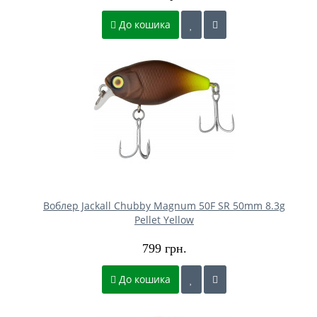
До кошика
Воблер Jackall Chubby Magnum 50F SR 50mm 8.3g
Pellet Yellow
799 грн.
До кошика