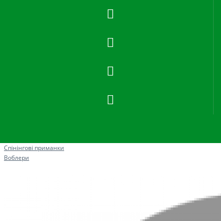
Рибна ловля
Спінінгові приманки
Воблери