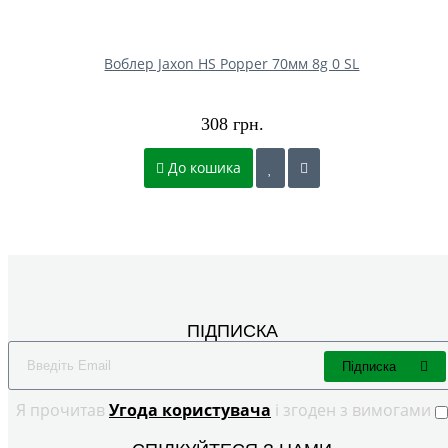
Воблер Jaxon HS Popper 70мм 8g 0 SL
308 грн.
До кошика
ПІДПИСКА
Підписка
Я прочитав
Угода користувача
і згоден з вимогами