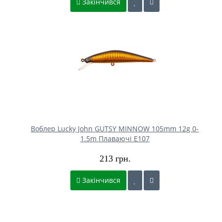
Закінчився
Воблер Lucky John GUTSY MINNOW 105mm 12g 0-
1.5m Плаваючі E107
213 грн.
Закінчився