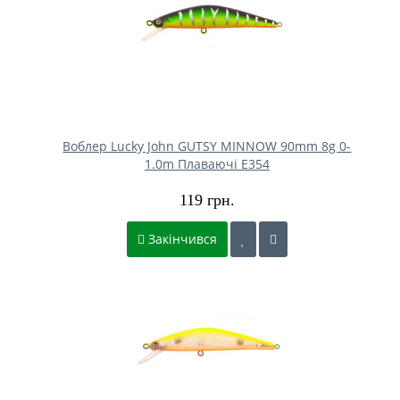
Воблер Lucky John GUTSY MINNOW 90mm 8g 0-
1.0m Плаваючі E354
119 грн.
Закінчився