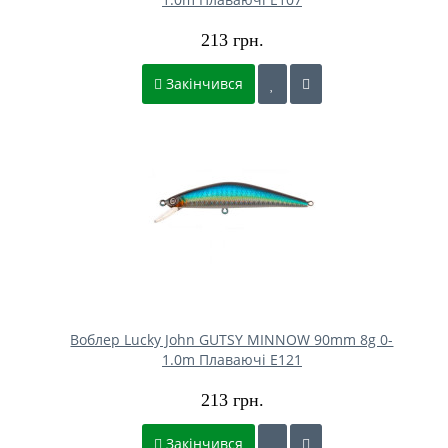
213 грн.
Закінчився
Воблер Lucky John GUTSY MINNOW 90mm 8g 0-
1.0m Плаваючі E121
213 грн.
Закінчився