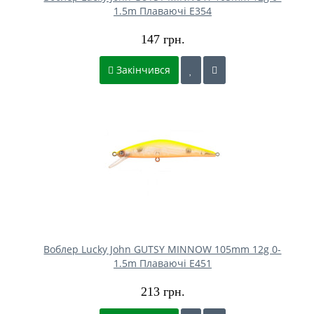
1.5m Плаваючі E354
147 грн.
Закінчився
Воблер Lucky John GUTSY MINNOW 105mm 12g 0-
1.5m Плаваючі E451
213 грн.