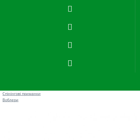
Рибна ловля
Спінінгові приманки
Воблери