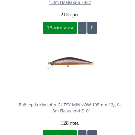
1.0m Плаваючі E452
213 грн.
Закінчився
Воблер Lucky John GUTSY MINNOW 105mm 12g 0-
1.5m Плаваючі E101
128 грн.