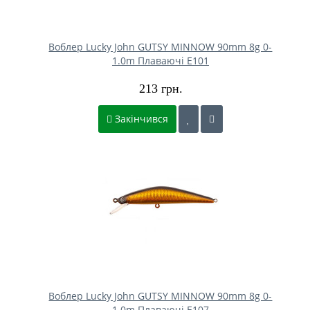
Воблер Lucky John GUTSY MINNOW 90mm 8g 0-
1.0m Плаваючі E101
213 грн.
Закінчився
Воблер Lucky John GUTSY MINNOW 90mm 8g 0-
1.0m Плаваючі E107