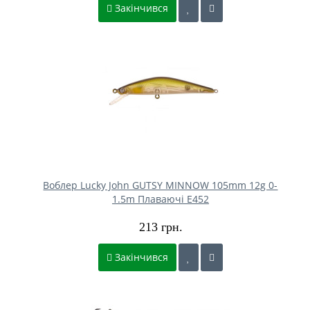
Закінчився
Воблер Lucky John GUTSY MINNOW 105mm 12g 0-
1.5m Плаваючі E452
213 грн.
Закінчився