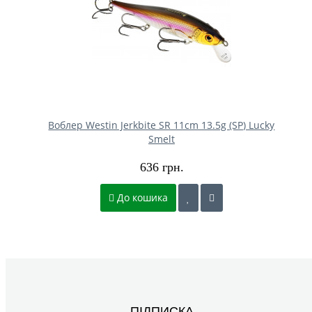
Воблер Westin Jerkbite SR 11cm 13.5g (SP) Lucky
Smelt
636 грн.
До кошика
ПІДПИСКА