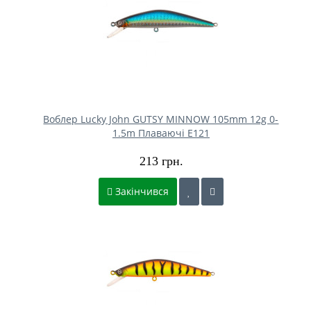
Воблер Lucky John GUTSY MINNOW 105mm 12g 0-
1.5m Плаваючі E121
213 грн.
Закінчився