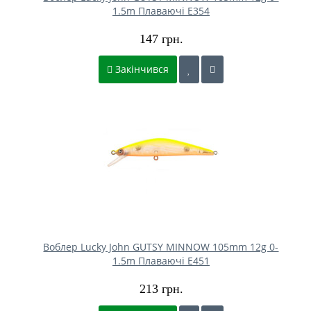
1.5m Плаваючі E354
147 грн.
Закінчився
Воблер Lucky John GUTSY MINNOW 105mm 12g 0-
1.5m Плаваючі E451
213 грн.