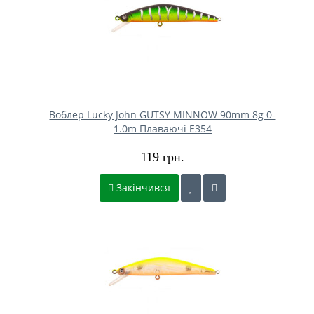
Воблер Lucky John GUTSY MINNOW 90mm 8g 0-
1.0m Плаваючі E354
119 грн.
Закінчився