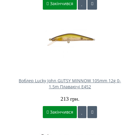
Закінчився
Воблер Lucky John GUTSY MINNOW 105mm 12g 0-
1.5m Плаваючі E452
213 грн.
Закінчився