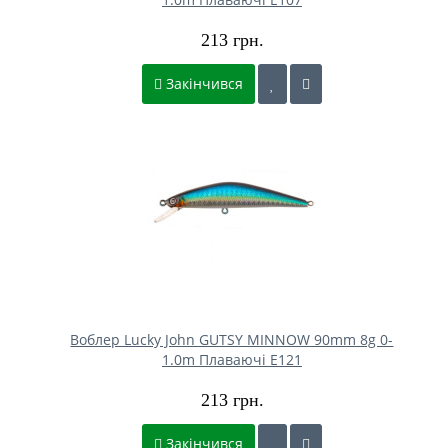
213 грн.
Закінчився
Воблер Lucky John GUTSY MINNOW 90mm 8g 0-
1.0m Плаваючі E121
213 грн.
Закінчився