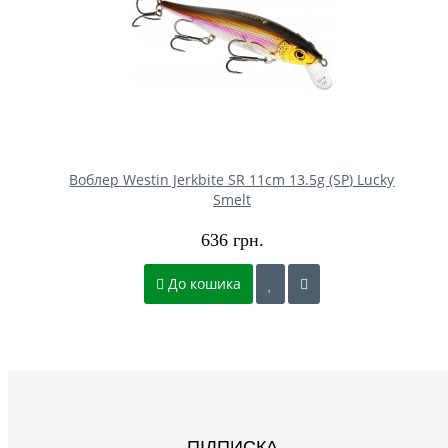
Воблер Westin Jerkbite SR 11cm 13.5g (SP) Lucky
Smelt
636 грн.
До кошика
ПІДПИСКА