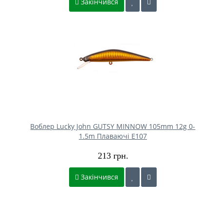
Закінчився
Воблер Lucky John GUTSY MINNOW 105mm 12g 0-
1.5m Плаваючі E107
213 грн.
Закінчився