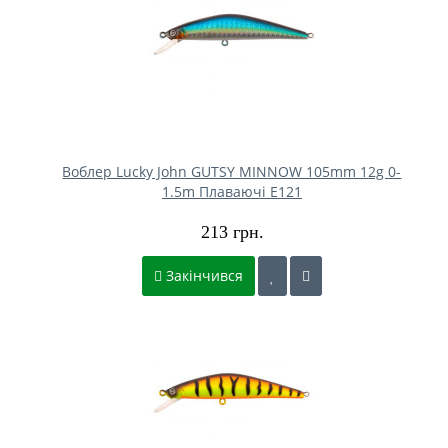
Воблер Lucky John GUTSY MINNOW 105mm 12g 0-
1.5m Плаваючі E121
213 грн.
Закінчився