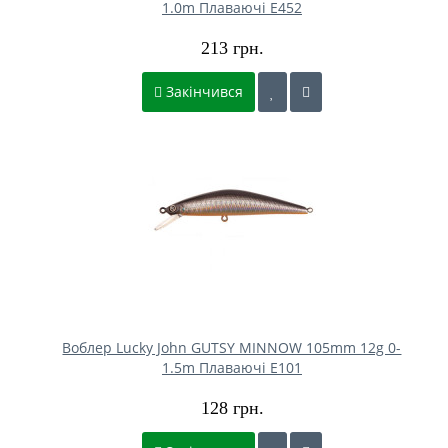
1.0m Плаваючі E452
213 грн.
Закінчився
Воблер Lucky John GUTSY MINNOW 105mm 12g 0-
1.5m Плаваючі E101
128 грн.