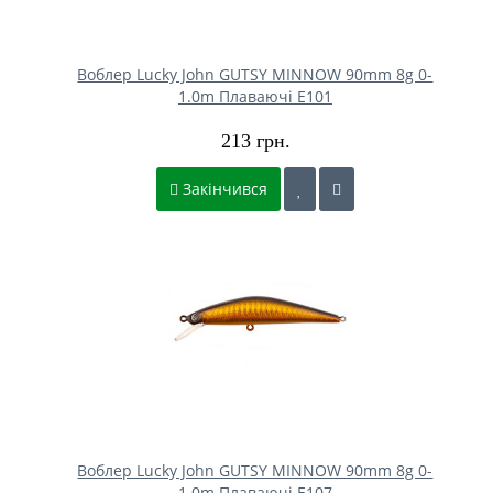
Воблер Lucky John GUTSY MINNOW 90mm 8g 0-
1.0m Плаваючі E101
213 грн.
Закінчився
Воблер Lucky John GUTSY MINNOW 90mm 8g 0-
1.0m Плаваючі E107