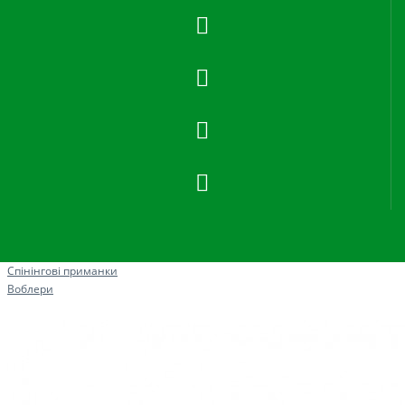
Рибна ловля
Спінінгові приманки
Воблери