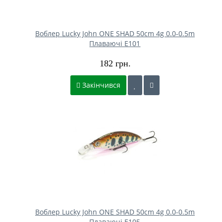
Воблер Lucky John ONE SHAD 50cm 4g 0.0-0.5m
Плаваючі E101
182 грн.
Закінчився
Воблер Lucky John ONE SHAD 50cm 4g 0.0-0.5m
Плаваючі E105