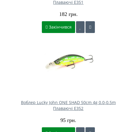
Плаваючі E351
182 грн.
Закінчився
Воблер Lucky John ONE SHAD 50cm 4g 0.0-0.5m
Плаваючі E352
95 грн.