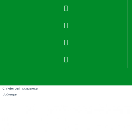
Рибна ловля
Спінінгові приманки
Воблери