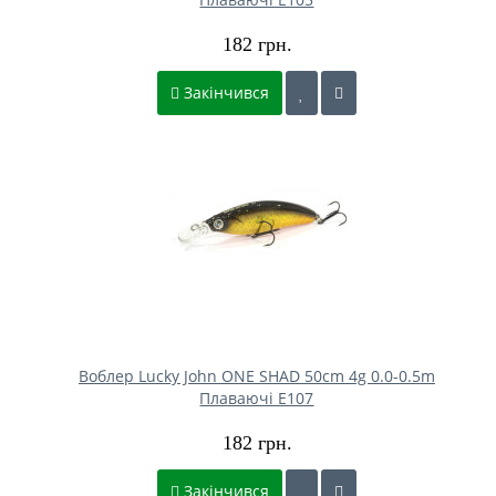
182 грн.
Закінчився
Воблер Lucky John ONE SHAD 50cm 4g 0.0-0.5m
Плаваючі E107
182 грн.
Закінчився