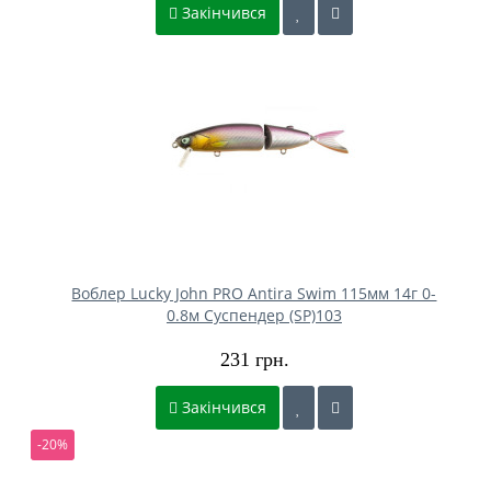
Закінчився
Воблер Lucky John PRO Antira Swim 115мм 14г 0-
0.8м Cуспендер (SP)103
231 грн.
Закінчився
-20%