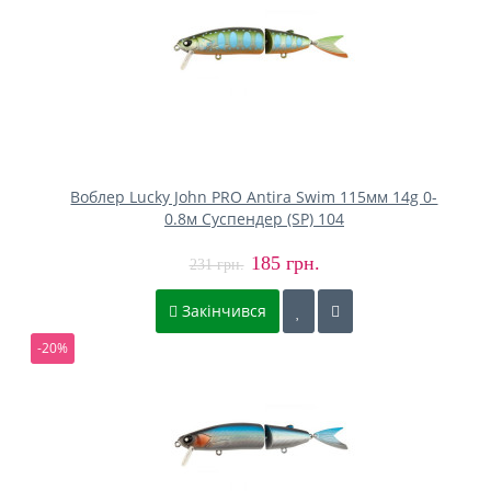
Воблер Lucky John PRO Antira Swim 115мм 14g 0-
0.8м Cуспендер (SP) 104
185 грн.
231 грн.
Закінчився
-20%