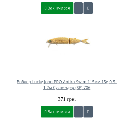
Закінчився
Воблер Lucky John PRO Antira Swim 115мм 15g 0.5-
1.2м Cуспендер (SP) 706
371 грн.
Закінчився