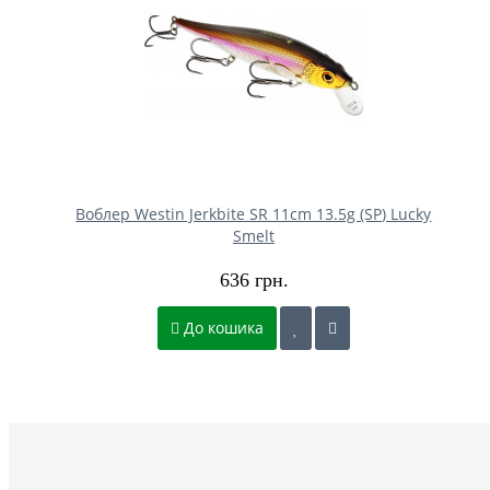
Воблер Westin Jerkbite SR 11cm 13.5g (SP) Lucky
Smelt
636 грн.
До кошика