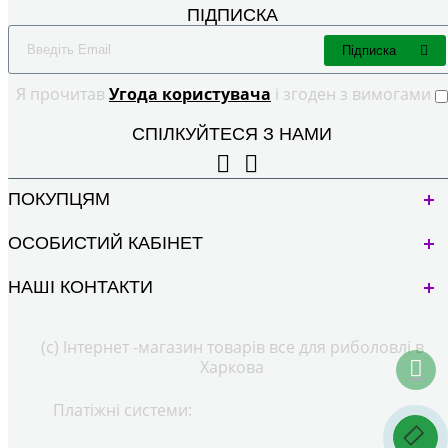
ПІДПИСКА
Підписка
Я прочитав
Угода користувача
і згоден з вимогами
СПІЛКУЙТЕСЯ З НАМИ
ПОКУПЦЯМ
ОСОБИСТИЙ КАБІНЕТ
НАШІ КОНТАКТИ
(с) Інтернет -магазин товарів все для риболовлі в
Харкова
Платіжні системи: