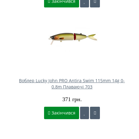
Закінчився
Воблер Lucky John PRO Antira Swim 115mm 14g 0-
0.8m Плаваючі 703
371 грн.
Закінчився