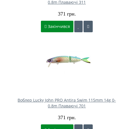
0.8m Плаваючі 311
371 грн.
Закінчився
Воблер Lucky John PRO Antira Swim 115mm 14g 0-
0.8m Плаваючі 701
371 грн.