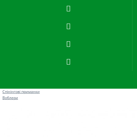
Рибна ловля
Спінінгові приманки
Воблери