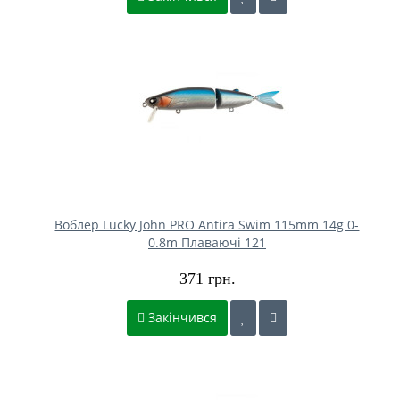
Воблер Lucky John PRO Antira Swim 115mm 14g 0-
0.8m Плаваючі 121
371 грн.
Закінчився