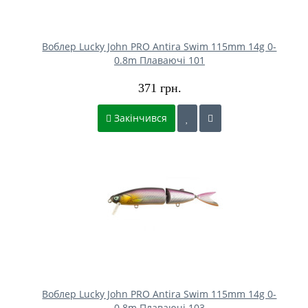
Воблер Lucky John PRO Antira Swim 115mm 14g 0-
0.8m Плаваючі 101
371 грн.
Закінчився
Воблер Lucky John PRO Antira Swim 115mm 14g 0-
0.8m Плаваючі 103