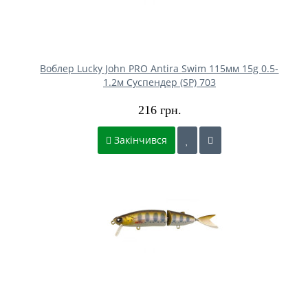
Воблер Lucky John PRO Antira Swim 115мм 15g 0.5-
1.2м Cуспендер (SP) 703
216 грн.
Закінчився