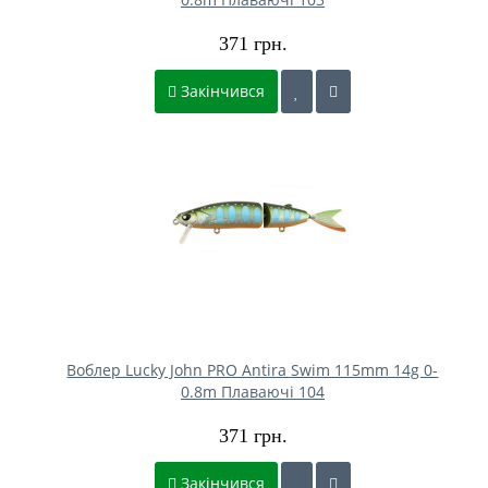
371 грн.
Закінчився
Воблер Lucky John PRO Antira Swim 115mm 14g 0-
0.8m Плаваючі 104
371 грн.
Закінчився