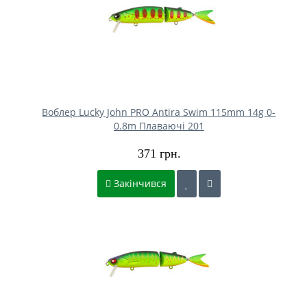
Воблер Lucky John PRO Antira Swim 115mm 14g 0-
0.8m Плаваючі 201
371 грн.
Закінчився