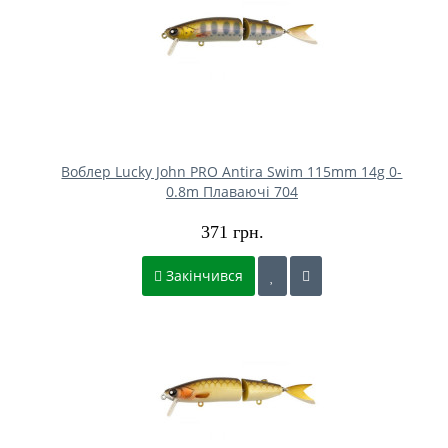
Воблер Lucky John PRO Antira Swim 115mm 14g 0-
0.8m Плаваючі 704
371 грн.
Закінчився