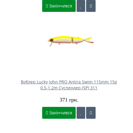
Закінчився
Воблер Lucky John PRO Antira Swim 115mm 15g
0.5-1.2m Cуспендер (SP) 311
371 грн.
Закінчився