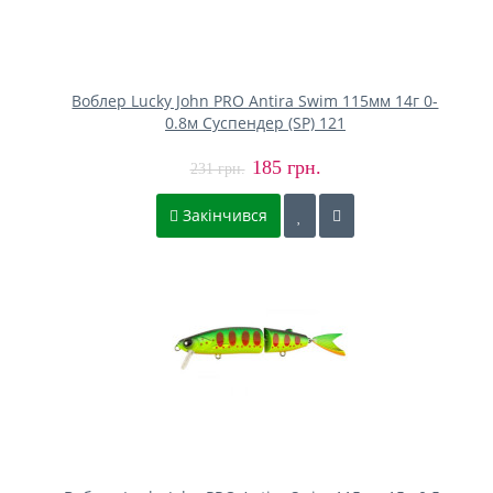
Воблер Lucky John PRO Antira Swim 115мм 14г 0-
0.8м Cуспендер (SP) 121
185 грн.
231 грн.
Закінчився