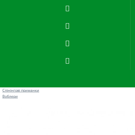
Рибна ловля
Спінінгові приманки
Воблери