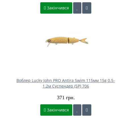
Закінчився
Воблер Lucky John PRO Antira Swim 115мм 15g 0.5-
1.2м Cуспендер (SP) 706
371 грн.
Закінчився