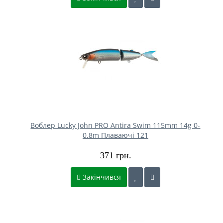
Воблер Lucky John PRO Antira Swim 115mm 14g 0-
0.8m Плаваючі 121
371 грн.
Закінчився