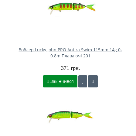
Воблер Lucky John PRO Antira Swim 115mm 14g 0-
0.8m Плаваючі 201
371 грн.
Закінчився