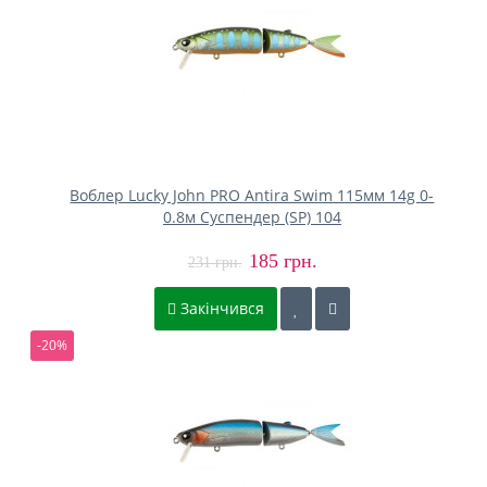
Воблер Lucky John PRO Antira Swim 115мм 14g 0-
0.8м Cуспендер (SP) 104
185 грн.
231 грн.
Закінчився
-20%