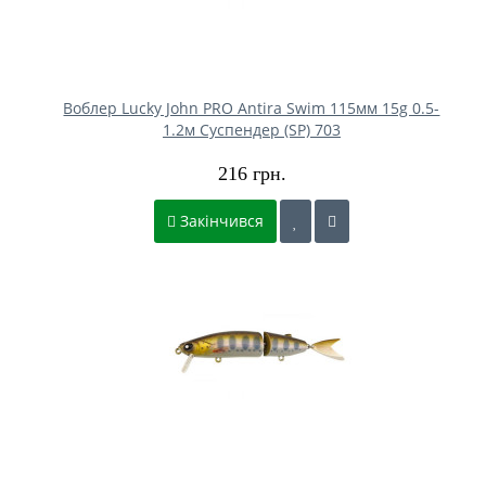
Воблер Lucky John PRO Antira Swim 115мм 15g 0.5-
1.2м Cуспендер (SP) 703
216 грн.
Закінчився