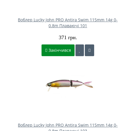
Воблер Lucky John PRO Antira Swim 115mm 14g 0-
0.8m Плаваючі 101
371 грн.
Закінчився
Воблер Lucky John PRO Antira Swim 115mm 14g 0-
0.8m Плаваючі 103