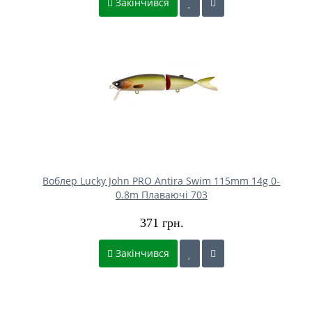
Закінчився
Воблер Lucky John PRO Antira Swim 115mm 14g 0-
0.8m Плаваючі 703
371 грн.
Закінчився