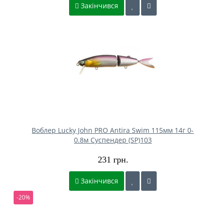
Закінчився
Воблер Lucky John PRO Antira Swim 115мм 14г 0-
0.8м Cуспендер (SP)103
231 грн.
Закінчився
-20%