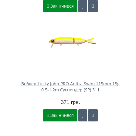
Закінчився
Воблер Lucky John PRO Antira Swim 115mm 15g
0.5-1.2m Cуспендер (SP) 311
371 грн.
Закінчився