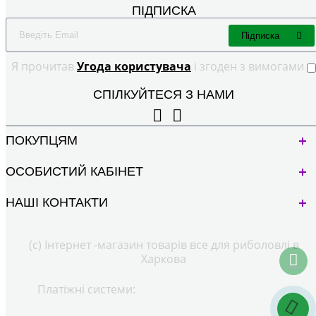
ПІДПИСКА
Підписка
Я прочитав
Угода користувача
і згоден з вимогами
СПІЛКУЙТЕСЯ З НАМИ
ПОКУПЦЯМ
ОСОБИСТИЙ КАБІНЕТ
НАШІ КОНТАКТИ
(с) Інтернет -магазин товарів все для риболовлі в
Харкова
Платіжні системи: