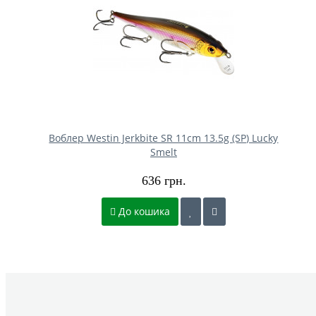
Воблер Westin Jerkbite SR 11cm 13.5g (SP) Lucky
Smelt
636 грн.
До кошика