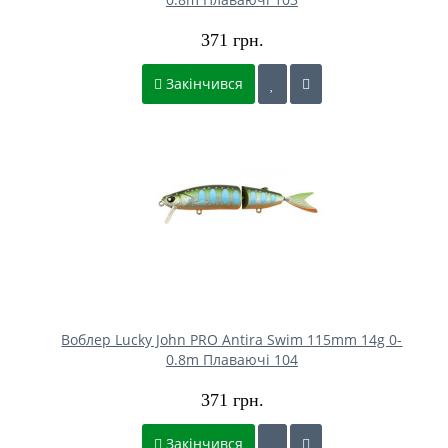
371 грн.
Закінчився
Воблер Lucky John PRO Antira Swim 115mm 14g 0-
0.8m Плаваючі 104
371 грн.
Закінчився