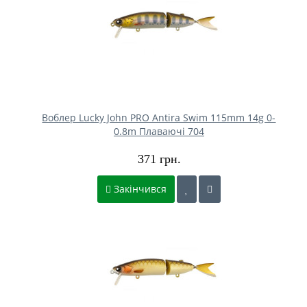
Воблер Lucky John PRO Antira Swim 115mm 14g 0-
0.8m Плаваючі 704
371 грн.
Закінчився