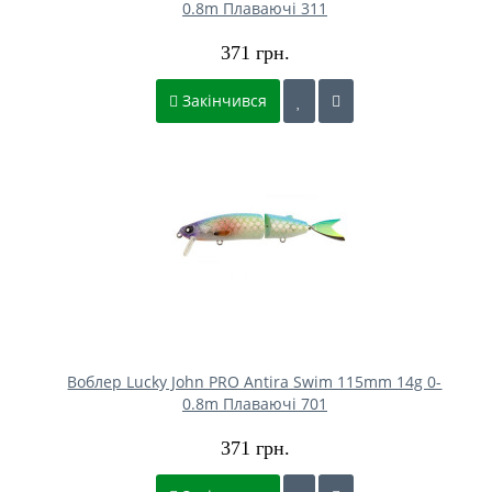
0.8m Плаваючі 311
371 грн.
Закінчився
Воблер Lucky John PRO Antira Swim 115mm 14g 0-
0.8m Плаваючі 701
371 грн.