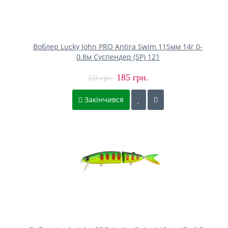
Воблер Lucky John PRO Antira Swim 115мм 14г 0-
0.8м Cуспендер (SP) 121
185 грн.
231 грн.
Закінчився