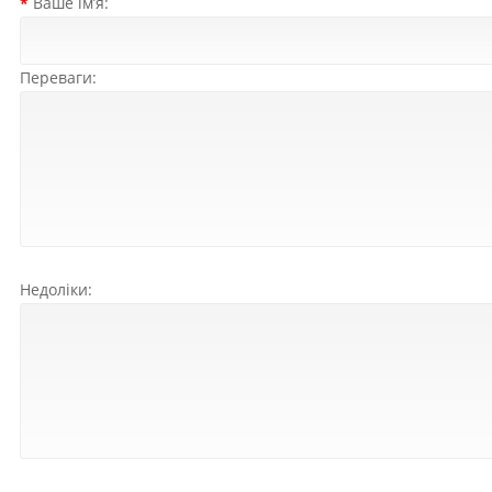
Ваше ім’я:
Переваги:
Недоліки: