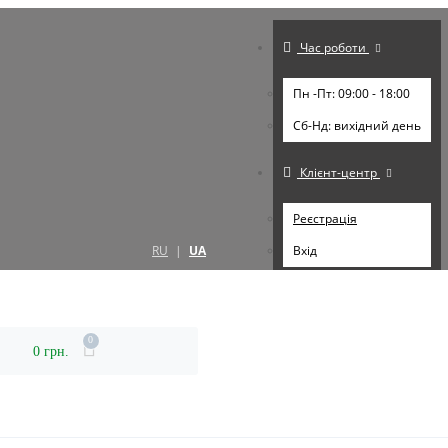
Час роботи
Пн -Пт: 09:00 - 18:00
Cб-Нд: вихідний день
Клієнт-центр
Реєстрація
RU
|
UA
Вхід
0
0 грн.