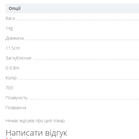
Опції
Вага
14g
Довжина
11.5cm
Заглубление
0-0.8m
Колір
703
Плавучість
Плаваюча
Немає відгуків про цей товар.
Написати відгук