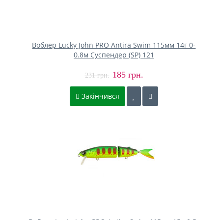
Воблер Lucky John PRO Antira Swim 115мм 14г 0-
0.8м Cуспендер (SP) 121
185 грн.
231 грн.
Закінчився