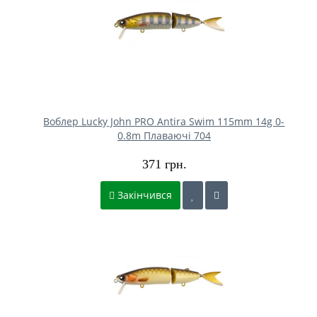
Воблер Lucky John PRO Antira Swim 115mm 14g 0-
0.8m Плаваючі 704
371 грн.
Закінчився