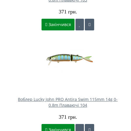
371 грн.
Закінчився
Воблер Lucky John PRO Antira Swim 115mm 14g 0-
0.8m Плаваючі 104
371 грн.
Закінчився