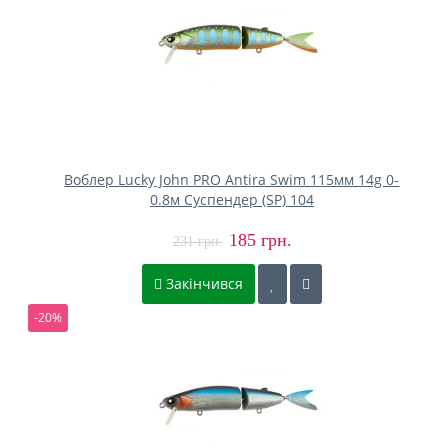
Воблер Lucky John PRO Antira Swim 115мм 14g 0-
0.8м Cуспендер (SP) 104
185 грн.
231 грн.
Закінчився
-20%