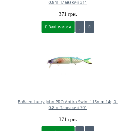
0.8m Плаваючі 311
371 грн.
Закінчився
Воблер Lucky John PRO Antira Swim 115mm 14g 0-
0.8m Плаваючі 701
371 грн.