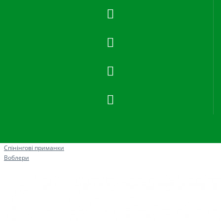
Рибна ловля
Спінінгові приманки
Воблери