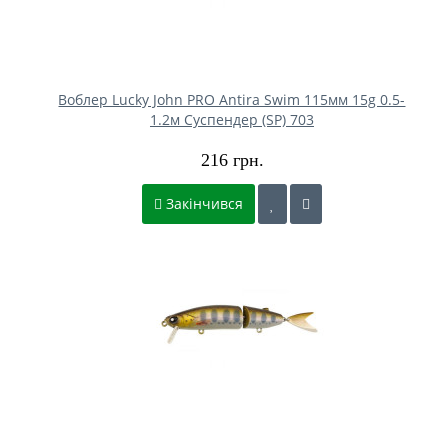
Воблер Lucky John PRO Antira Swim 115мм 15g 0.5-
1.2м Cуспендер (SP) 703
216 грн.
Закінчився