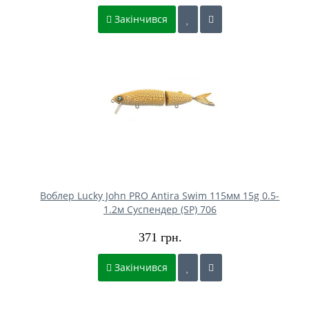
Закінчився
Воблер Lucky John PRO Antira Swim 115мм 15g 0.5-
1.2м Cуспендер (SP) 706
371 грн.
Закінчився