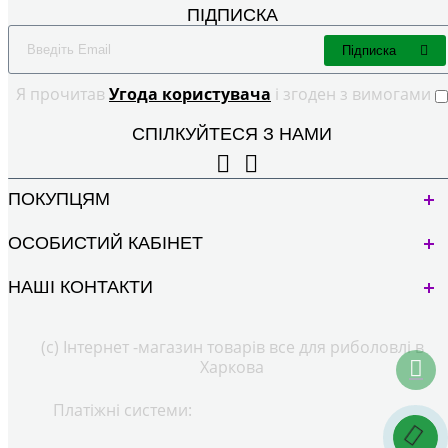
ПІДПИСКА
Підписка
Я прочитав
Угода користувача
і згоден з вимогами
СПІЛКУЙТЕСЯ З НАМИ
ПОКУПЦЯМ
ОСОБИСТИЙ КАБІНЕТ
НАШІ КОНТАКТИ
(с) Інтернет -магазин товарів все для риболовлі в
Харкова
Платіжні системи: