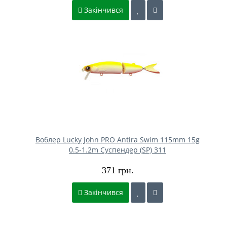
Закінчився
Воблер Lucky John PRO Antira Swim 115mm 15g
0.5-1.2m Cуспендер (SP) 311
371 грн.
Закінчився