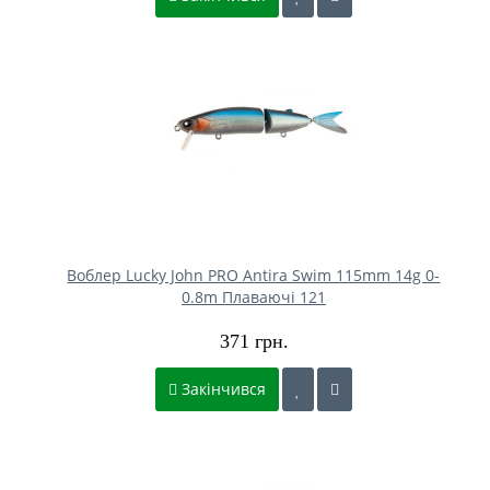
Воблер Lucky John PRO Antira Swim 115mm 14g 0-
0.8m Плаваючі 121
371 грн.
Закінчився