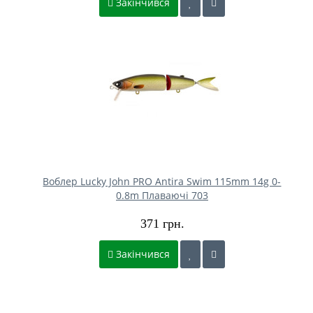
Закінчився
Воблер Lucky John PRO Antira Swim 115mm 14g 0-
0.8m Плаваючі 703
371 грн.
Закінчився