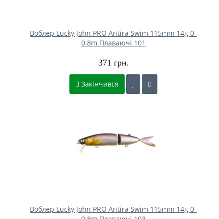
Воблер Lucky John PRO Antira Swim 115mm 14g 0-
0.8m Плаваючі 101
371 грн.
Закінчився
Воблер Lucky John PRO Antira Swim 115mm 14g 0-
0.8m Плаваючі 103