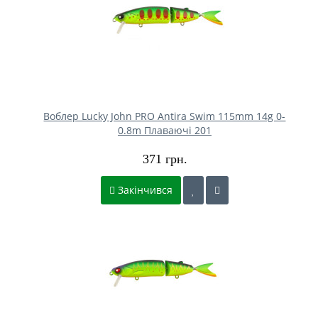
Воблер Lucky John PRO Antira Swim 115mm 14g 0-
0.8m Плаваючі 201
371 грн.
Закінчився