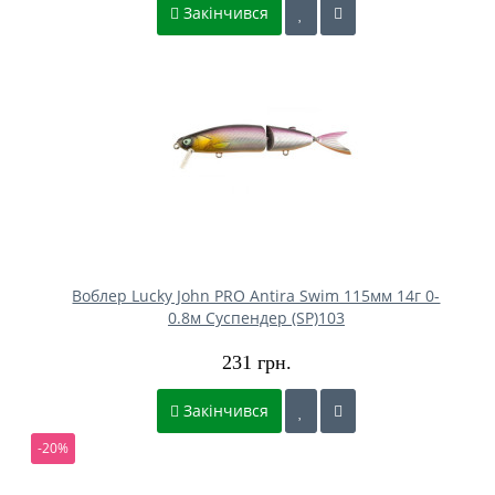
Закінчився
Воблер Lucky John PRO Antira Swim 115мм 14г 0-
0.8м Cуспендер (SP)103
231 грн.
Закінчився
-20%