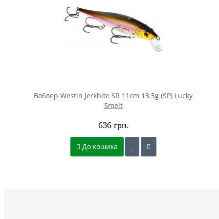
Воблер Westin Jerkbite SR 11cm 13.5g (SP) Lucky
Smelt
636 грн.
До кошика