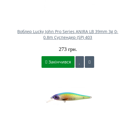
Воблер Lucky John Pro Series ANIRA LB 39mm 3g 0-
0.8m Cуспендер (SP) 403
273 грн.
Закінчився