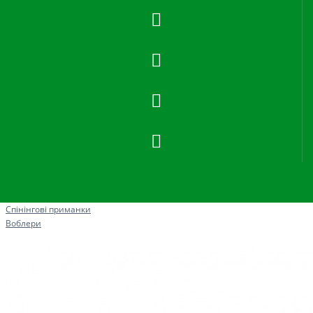
Рибна ловля
Спінінгові приманки
Воблери