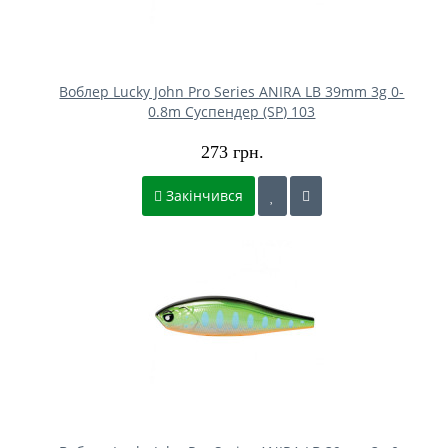
Воблер Lucky John Pro Series ANIRA LB 39mm 3g 0-
0.8m Cуспендер (SP) 103
273 грн.
Закінчився