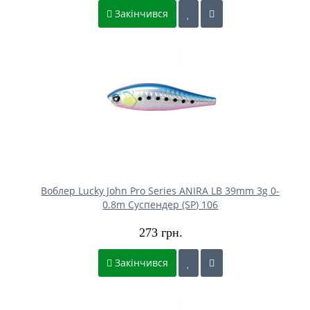
Закінчився
Воблер Lucky John Pro Series ANIRA LB 39mm 3g 0-
0.8m Cуспендер (SP) 106
273 грн.
Закінчився