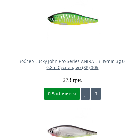
Воблер Lucky John Pro Series ANIRA LB 39mm 3g 0-
0.8m Cуспендер (SP) 305
273 грн.
Закінчився