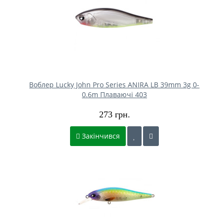
Воблер Lucky John Pro Series ANIRA LB 39mm 3g 0-
0.6m Плаваючі 403
273 грн.
Закінчився