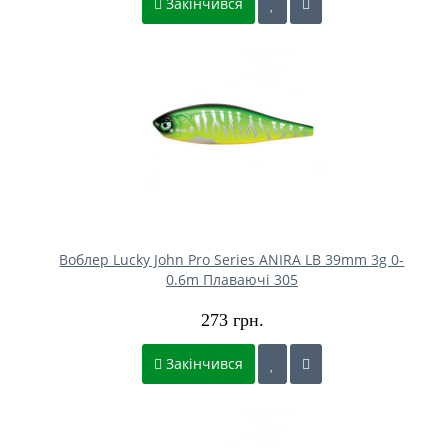
Закінчився
Воблер Lucky John Pro Series ANIRA LB 39mm 3g 0-
0.6m Плаваючі 305
273 грн.
Закінчився