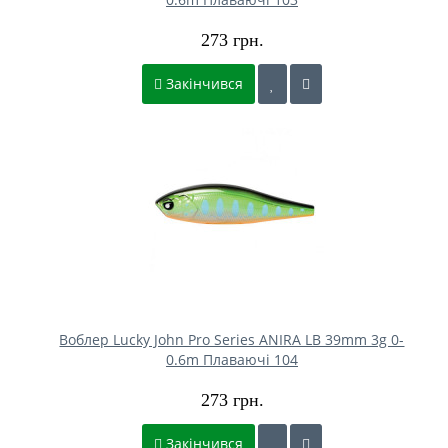
273 грн.
Закінчився
Воблер Lucky John Pro Series ANIRA LB 39mm 3g 0-
0.6m Плаваючі 104
273 грн.
Закінчився