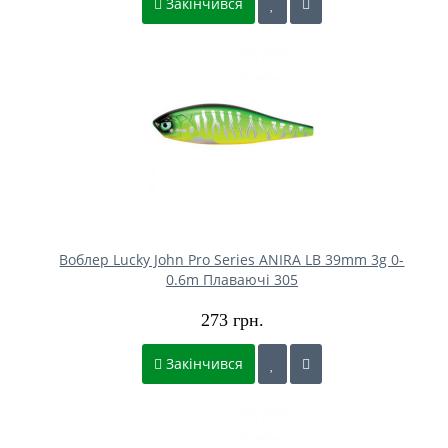
Закінчився
Воблер Lucky John Pro Series ANIRA LB 39mm 3g 0-
0.6m Плаваючі 305
273 грн.
Закінчився