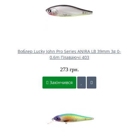
Воблер Lucky John Pro Series ANIRA LB 39mm 3g 0-
0.6m Плаваючі 403
273 грн.
Закінчився