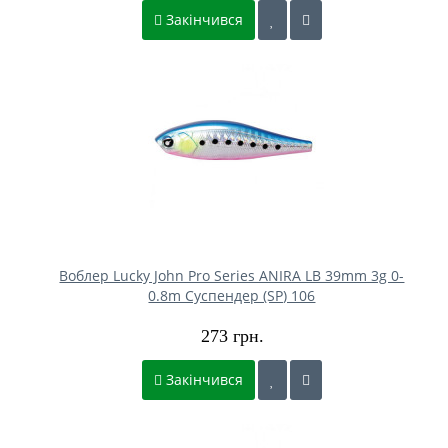
Закінчився
Воблер Lucky John Pro Series ANIRA LB 39mm 3g 0-
0.8m Cуспендер (SP) 106
273 грн.
Закінчився