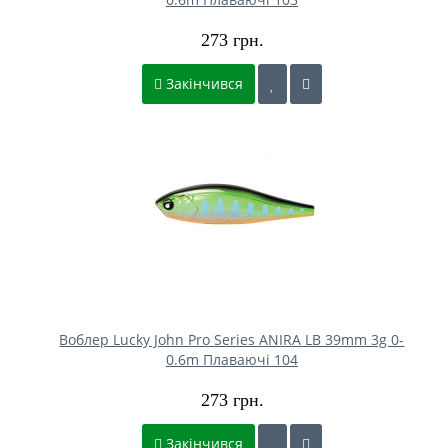
273 грн.
Закінчився
Воблер Lucky John Pro Series ANIRA LB 39mm 3g 0-
0.6m Плаваючі 104
273 грн.
Закінчився