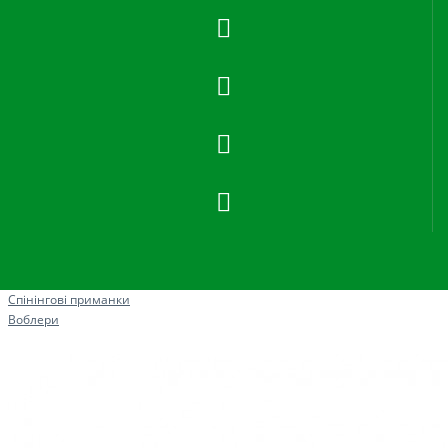
Рибна ловля
Спінінгові приманки
Воблери