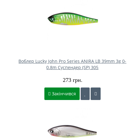
Воблер Lucky John Pro Series ANIRA LB 39mm 3g 0-
0.8m Cуспендер (SP) 305
273 грн.
Закінчився