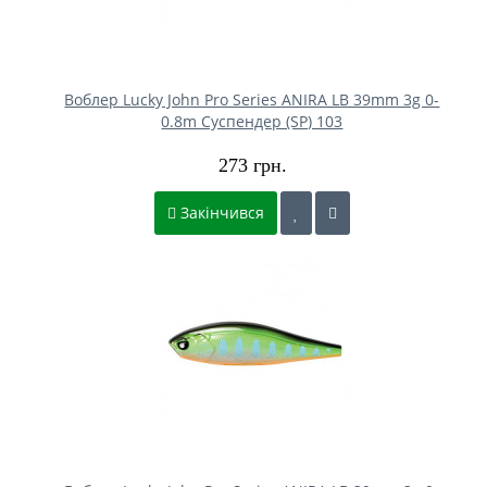
Воблер Lucky John Pro Series ANIRA LB 39mm 3g 0-
0.8m Cуспендер (SP) 103
273 грн.
Закінчився