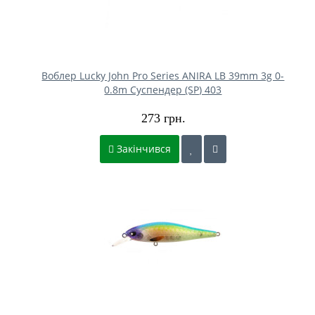
Воблер Lucky John Pro Series ANIRA LB 39mm 3g 0-
0.8m Cуспендер (SP) 403
273 грн.
Закінчився