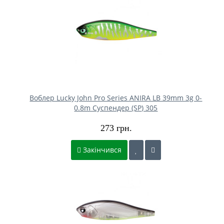
Воблер Lucky John Pro Series ANIRA LB 39mm 3g 0-
0.8m Cуспендер (SP) 305
273 грн.
Закінчився