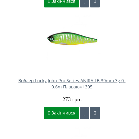
Закінчився
Воблер Lucky John Pro Series ANIRA LB 39mm 3g 0-
0.6m Плаваючі 305
273 грн.
Закінчився