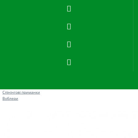
Рибна ловля
Спінінгові приманки
Воблери