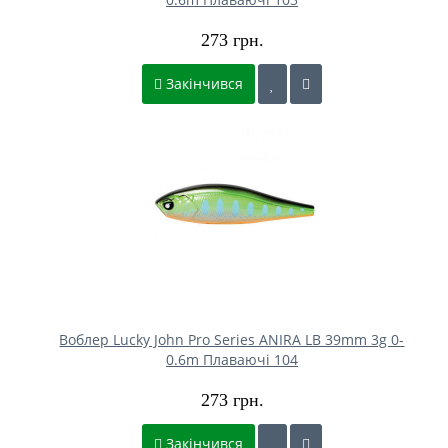
273 грн.
Закінчився
Воблер Lucky John Pro Series ANIRA LB 39mm 3g 0-
0.6m Плаваючі 104
273 грн.
Закінчився