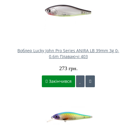
Воблер Lucky John Pro Series ANIRA LB 39mm 3g 0-
0.6m Плаваючі 403
273 грн.
Закінчився