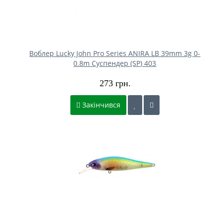
Воблер Lucky John Pro Series ANIRA LB 39mm 3g 0-
0.8m Cуспендер (SP) 403
273 грн.
Закінчився