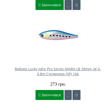
Закінчився
Воблер Lucky John Pro Series ANIRA LB 39mm 3g 0-
0.8m Cуспендер (SP) 106
273 грн.
Закінчився