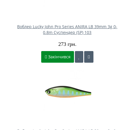
Воблер Lucky John Pro Series ANIRA LB 39mm 3g 0-
0.8m Cуспендер (SP) 103
273 грн.
Закінчився