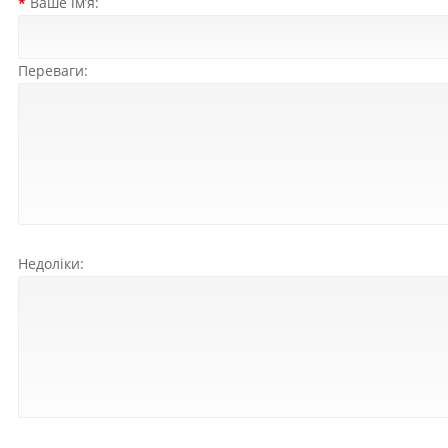
Ваше ім’я:
Переваги:
Недоліки: