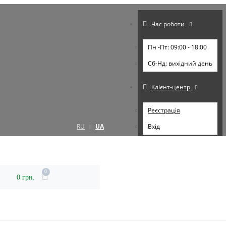
Час роботи
Пн -Пт: 09:00 - 18:00
Cб-Нд: вихідний день
Клієнт-центр
Реєстрація
RU
|
UA
Вхід
0
0 грн.