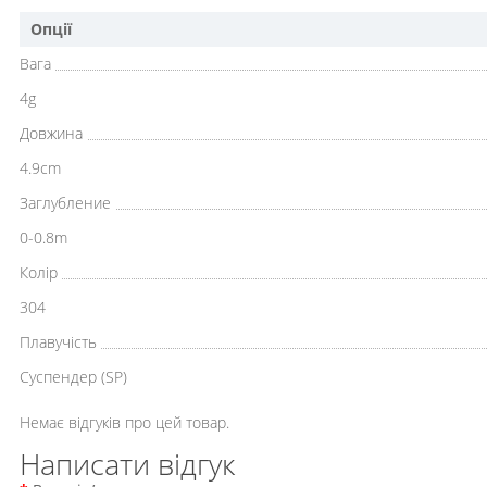
Опції
Вага
4g
Довжина
4.9cm
Заглубление
0-0.8m
Колір
304
Плавучість
Cуспендер (SP)
Немає відгуків про цей товар.
Написати відгук