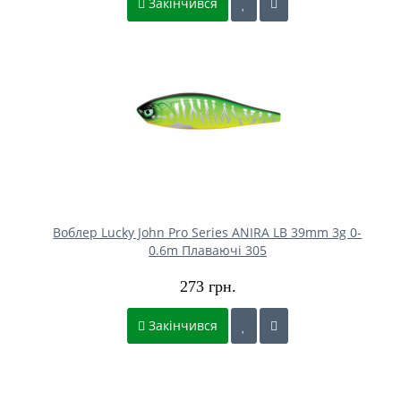
Закінчився
Воблер Lucky John Pro Series ANIRA LB 39mm 3g 0-
0.6m Плаваючі 305
273 грн.
Закінчився