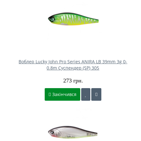
Воблер Lucky John Pro Series ANIRA LB 39mm 3g 0-
0.8m Cуспендер (SP) 305
273 грн.
Закінчився