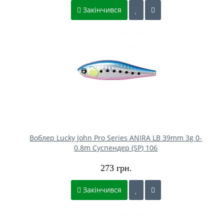
Закінчився
Воблер Lucky John Pro Series ANIRA LB 39mm 3g 0-
0.8m Cуспендер (SP) 106
273 грн.
Закінчився