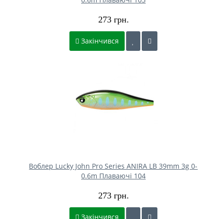
273 грн.
Закінчився
Воблер Lucky John Pro Series ANIRA LB 39mm 3g 0-
0.6m Плаваючі 104
273 грн.
Закінчився