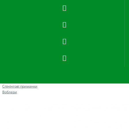
Рибна ловля
Спінінгові приманки
Воблери