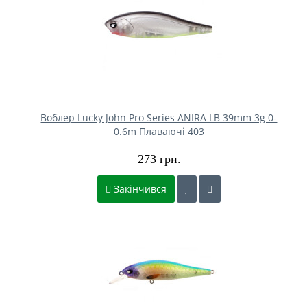
Воблер Lucky John Pro Series ANIRA LB 39mm 3g 0-
0.6m Плаваючі 403
273 грн.
Закінчився