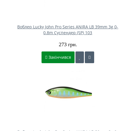
Воблер Lucky John Pro Series ANIRA LB 39mm 3g 0-
0.8m Cуспендер (SP) 103
273 грн.
Закінчився