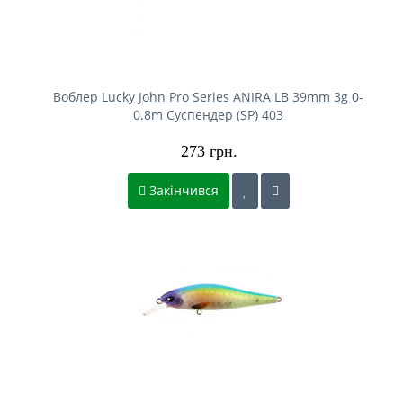
Воблер Lucky John Pro Series ANIRA LB 39mm 3g 0-
0.8m Cуспендер (SP) 403
273 грн.
Закінчився