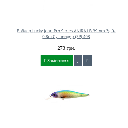
Воблер Lucky John Pro Series ANIRA LB 39mm 3g 0-
0.8m Cуспендер (SP) 403
273 грн.
Закінчився