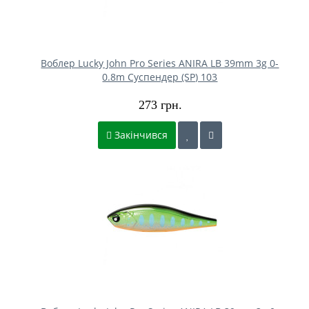
Воблер Lucky John Pro Series ANIRA LB 39mm 3g 0-
0.8m Cуспендер (SP) 103
273 грн.
Закінчився