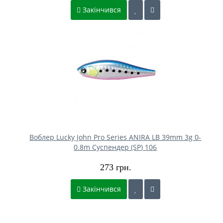
Закінчився
Воблер Lucky John Pro Series ANIRA LB 39mm 3g 0-
0.8m Cуспендер (SP) 106
273 грн.
Закінчився