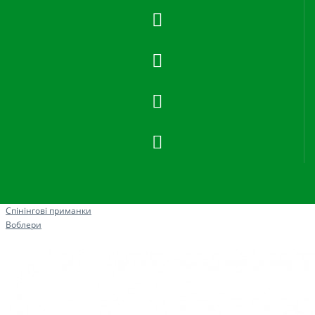
Рибна ловля
Спінінгові приманки
Воблери