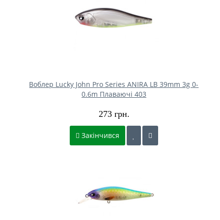
Воблер Lucky John Pro Series ANIRA LB 39mm 3g 0-
0.6m Плаваючі 403
273 грн.
Закінчився