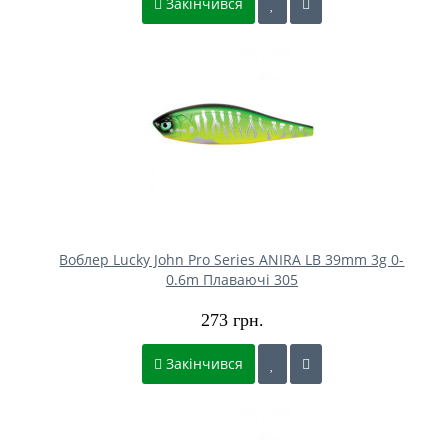
Закінчився
Воблер Lucky John Pro Series ANIRA LB 39mm 3g 0-
0.6m Плаваючі 305
273 грн.
Закінчився