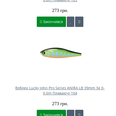
273 грн.
Закінчився
Воблер Lucky John Pro Series ANIRA LB 39mm 3g 0-
0.6m Плаваючі 104
273 грн.
Закінчився