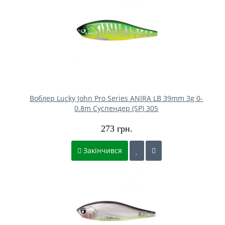
Воблер Lucky John Pro Series ANIRA LB 39mm 3g 0-
0.8m Cуспендер (SP) 305
273 грн.
Закінчився