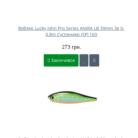
Воблер Lucky John Pro Series ANIRA LB 39mm 3g 0-
0.8m Cуспендер (SP) 103
273 грн.
Закінчився