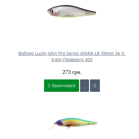
Воблер Lucky John Pro Series ANIRA LB 39mm 3g 0-
0.6m Плаваючі 403
273 грн.
Закінчився