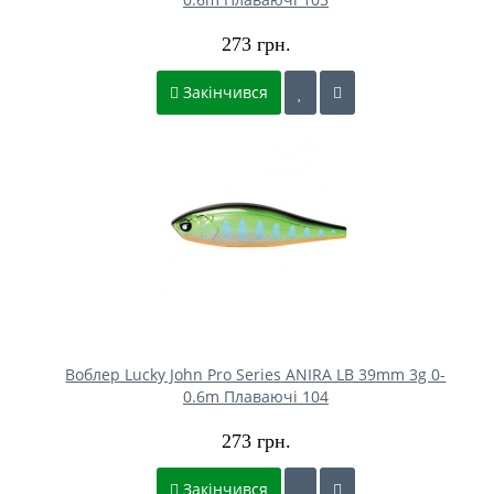
273 грн.
Закінчився
Воблер Lucky John Pro Series ANIRA LB 39mm 3g 0-
0.6m Плаваючі 104
273 грн.
Закінчився