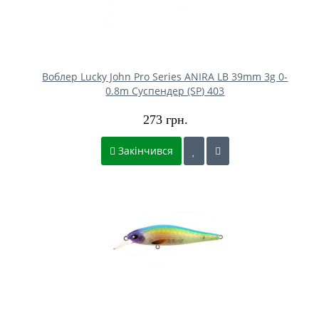
Воблер Lucky John Pro Series ANIRA LB 39mm 3g 0-
0.8m Cуспендер (SP) 403
273 грн.
Закінчився