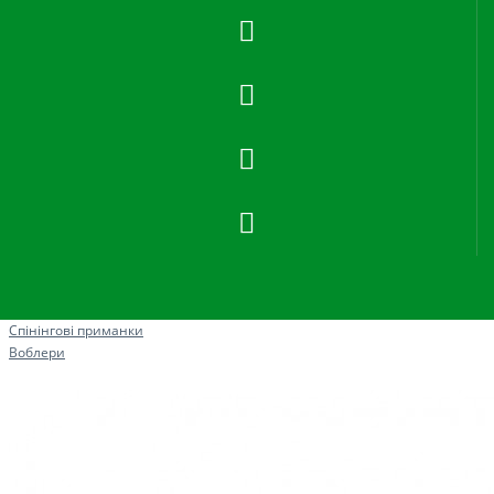
Рибна ловля
Спінінгові приманки
Воблери