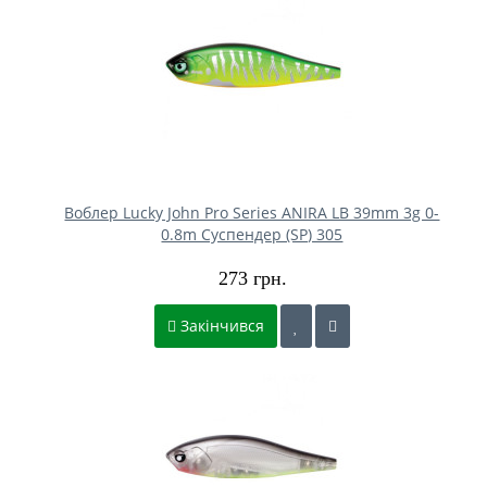
Воблер Lucky John Pro Series ANIRA LB 39mm 3g 0-
0.8m Cуспендер (SP) 305
273 грн.
Закінчився