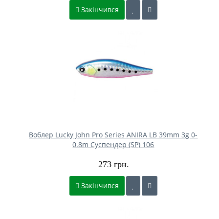
Закінчився
Воблер Lucky John Pro Series ANIRA LB 39mm 3g 0-
0.8m Cуспендер (SP) 106
273 грн.
Закінчився