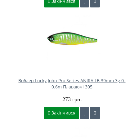
Закінчився
Воблер Lucky John Pro Series ANIRA LB 39mm 3g 0-
0.6m Плаваючі 305
273 грн.
Закінчився