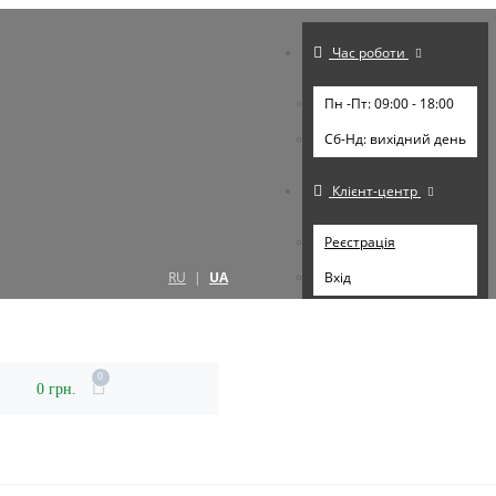
Час роботи
Пн -Пт: 09:00 - 18:00
Cб-Нд: вихідний день
Клієнт-центр
Реєстрація
RU
|
UA
Вхід
0
0 грн.