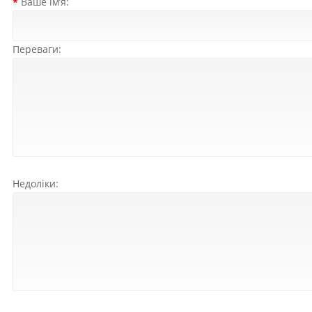
Ваше ім’я:
Переваги:
Недоліки: