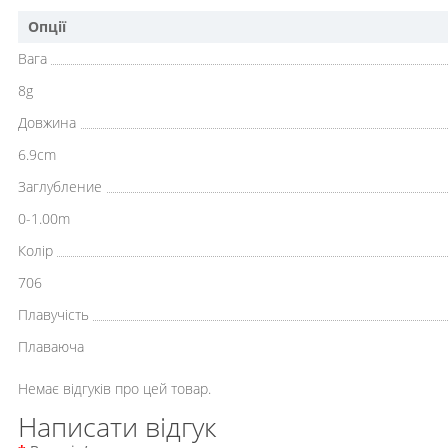
Опції
Вага
8g
Довжина
6.9cm
Заглубление
0-1.00m
Колір
706
Плавучість
Плаваюча
Немає відгуків про цей товар.
Написати відгук