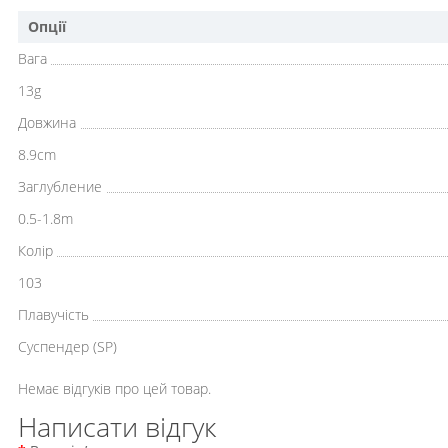
Опції
Вага
13g
Довжина
8.9cm
Заглубление
0.5-1.8m
Колір
103
Плавучість
Cуспендер (SP)
Немає відгуків про цей товар.
Написати відгук