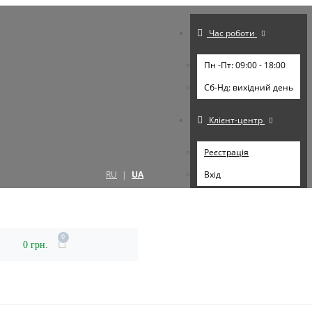
Час роботи
Пн -Пт: 09:00 - 18:00
Cб-Нд: вихідний день
Клієнт-центр
Реєстрація
RU
|
UA
Вхід
0
0 грн.