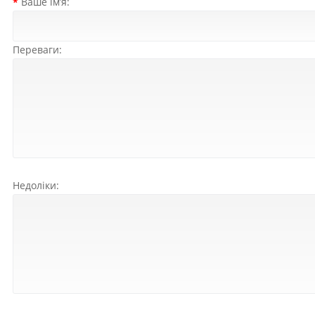
Ваше ім’я:
Переваги:
Недоліки: