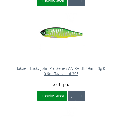
Закінчився
Воблер Lucky John Pro Series ANIRA LB 39mm 3g 0-
0.6m Плаваючі 305
273 грн.
Закінчився