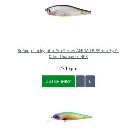
Воблер Lucky John Pro Series ANIRA LB 39mm 3g 0-
0.6m Плаваючі 403
273 грн.
Закінчився