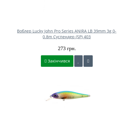
Воблер Lucky John Pro Series ANIRA LB 39mm 3g 0-
0.8m Cуспендер (SP) 403
273 грн.
Закінчився