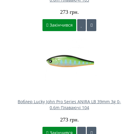
273 грн.
Закінчився
Воблер Lucky John Pro Series ANIRA LB 39mm 3g 0-
0.6m Плаваючі 104
273 грн.
Закінчився