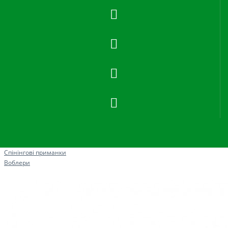
Рибна ловля
Спінінгові приманки
Воблери