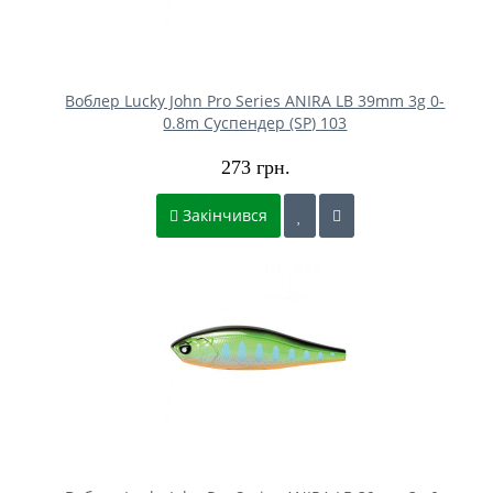
Воблер Lucky John Pro Series ANIRA LB 39mm 3g 0-
0.8m Cуспендер (SP) 103
273 грн.
Закінчився