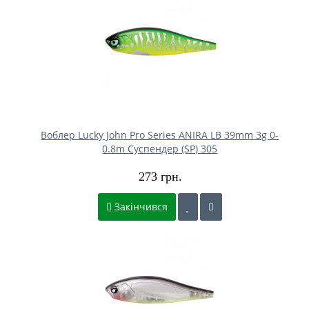
Воблер Lucky John Pro Series ANIRA LB 39mm 3g 0-
0.8m Cуспендер (SP) 305
273 грн.
Закінчився