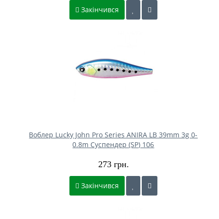
Закінчився
Воблер Lucky John Pro Series ANIRA LB 39mm 3g 0-
0.8m Cуспендер (SP) 106
273 грн.
Закінчився