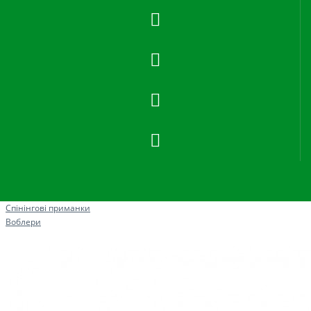
Рибна ловля
Спінінгові приманки
Воблери