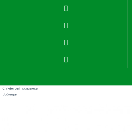
Рибна ловля
Спінінгові приманки
Воблери