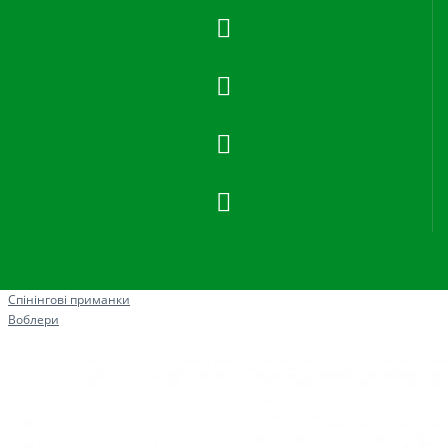
Рибна ловля
Спінінгові приманки
Воблери