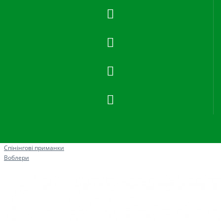
Рибна ловля
Спінінгові приманки
Воблери