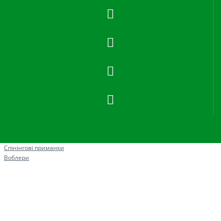
Рибна ловля
Спінінгові приманки
Воблери