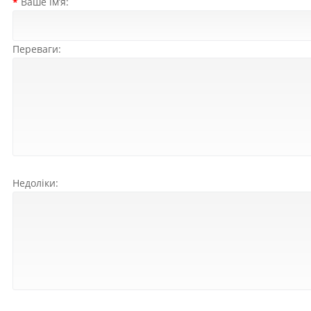
Ваше ім’я:
Переваги:
Недоліки: