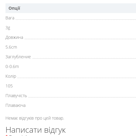
Опції
Вага
3g
Довжина
5.6cm
Заглубление
0-0.6m
Колір
105
Плавучість
Плаваюча
Немає відгуків про цей товар.
Написати відгук