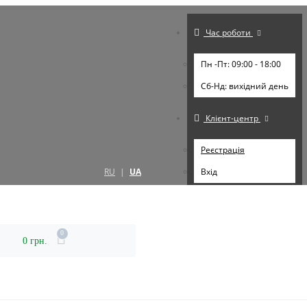
Час роботи
Пн -Пт: 09:00 - 18:00
Cб-Нд: вихідний день
Клієнт-центр
Реєстрація
RU
|
UA
Вхід
0
0 грн.