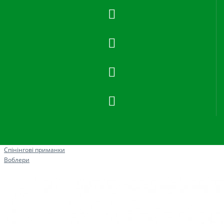
Рибна ловля
Спінінгові приманки
Воблери