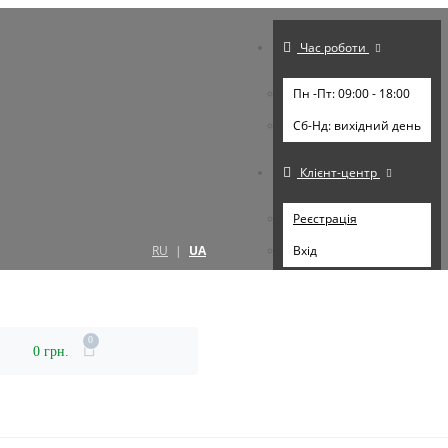
Час роботи
Пн -Пт: 09:00 - 18:00
Cб-Нд: вихідний день
Клієнт-центр
Реєстрація
RU
|
UA
Вхід
0
0 грн.