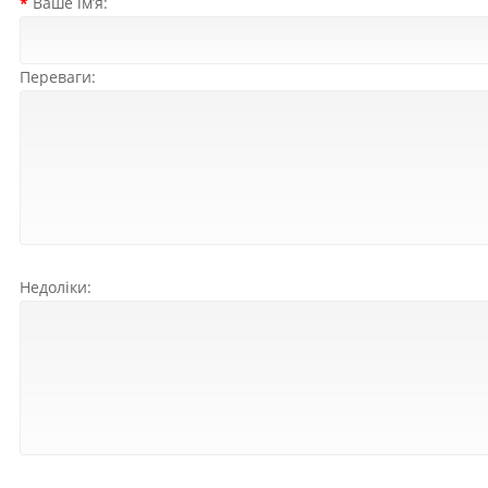
Ваше ім’я:
Переваги:
Недоліки: