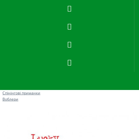
Рибна ловля
Спінінгові приманки
Воблери