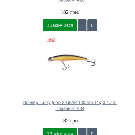
182 грн.
Закінчився
Воблер Lucky John X-GEAR 100mm 11g 0-1.2m
Плаваючі A34
182 грн.
Закінчився