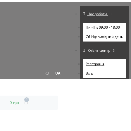
Час роботи
Пн -Пт: 09:00 - 18:00
Cб-Нд: вихідний день
Клієнт-центр
Реєстрація
RU
|
UA
Вхід
0
0 грн.