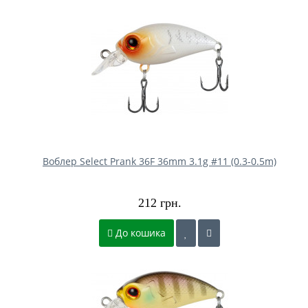
Воблер Select Prank 36F 36mm 3.1g #11 (0.3-0.5m)
212 грн.
До кошика