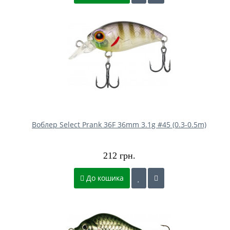
Воблер Select Prank 36F 36mm 3.1g #45 (0.3-0.5m)
212 грн.
До кошика