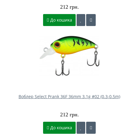
212 грн.
До кошика
Воблер Select Prank 36F 36mm 3.1g #02 (0.3-0.5m)
212 грн.
До кошика