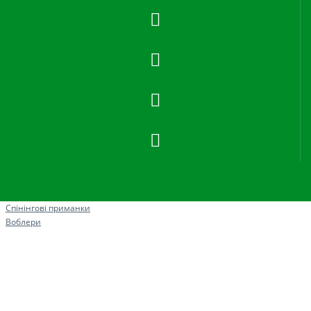
Рибна ловля
Спінінгові приманки
Воблери