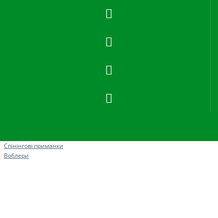
Рибна ловля
Спінінгові приманки
Воблери