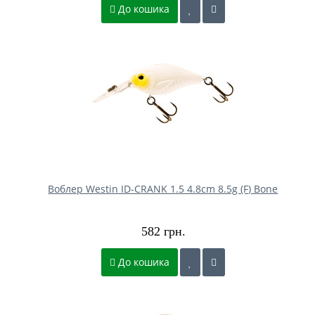
До кошика
Воблер Westin ID-CRANK 1.5 4.8cm 8.5g (F) Bone
582 грн.
До кошика