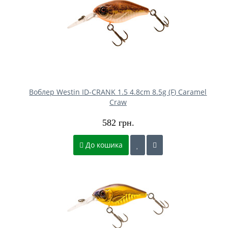
Воблер Westin ID-CRANK 1.5 4.8cm 8.5g (F) Caramel
Craw
582 грн.
До кошика