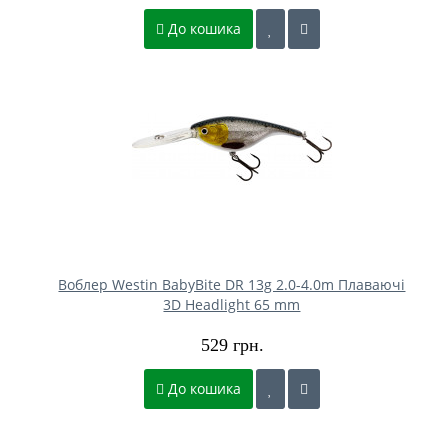
До кошика
Воблер Westin BabyBite DR 13g 2.0-4.0m Плаваючі
3D Headlight 65 mm
529 грн.
До кошика