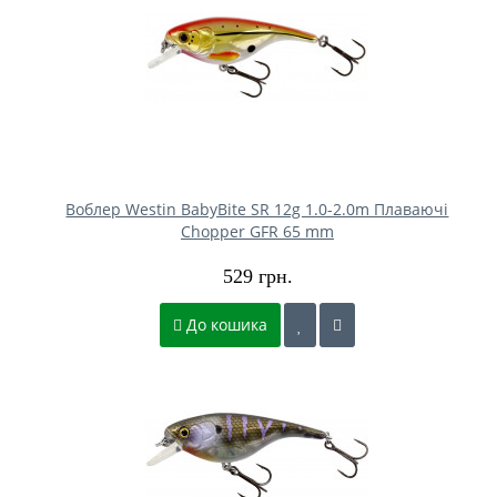
Воблер Westin BabyBite SR 12g 1.0-2.0m Плаваючі
Chopper GFR 65 mm
529 грн.
До кошика