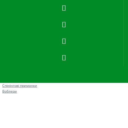
Рибна ловля
Спінінгові приманки
Воблери